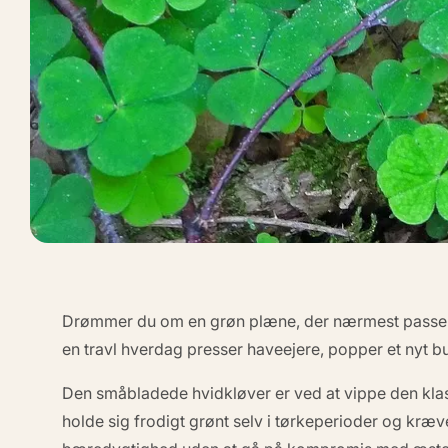
Drømmer du om en grøn plæne, der nærmest passer 
en travl hverdag presser haveejere, popper et nyt 
Den småbladede hvidkløver er ved at vippe den klas
holde sig frodigt grønt selv i tørkeperioder og kræ