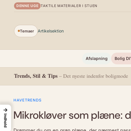
Spring til indhold
DENNE UGE
TAKTILE MATERIALER I STUEN
Artikelsektion
Temaer
Afslapning
Bolig DI
Trends, Stil & Tips
– Det nyeste indenfor boligmode
HAVETRENDS
→
Mikrokløver som plæne: d
Indhold
Drømmer du om en grøn plæne, der nærmest passer 