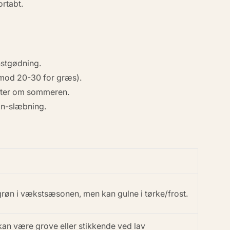
ortabt.
nstgødning.
(mod 20-30 for græs).
etter om sommeren.
lin-slæbning.
grøn i vækstsæsonen, men kan gulne i tørke/frost.
 kan være grove eller stikkende ved lav