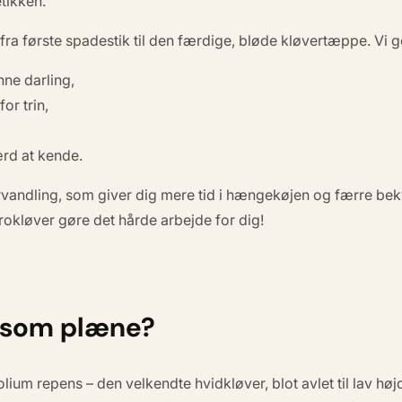
tikken
.
fra første spadestik til den færdige, bløde kløvertæppe. Vi
nne darling,
or trin,
ærd at kende.
rvandling, som giver dig
mere tid i hængekøjen
og færre bek
okløver gøre det hårde arbejde for dig!
r som plæne?
folium repens
– den velkendte hvidkløver, blot avlet til lav hø