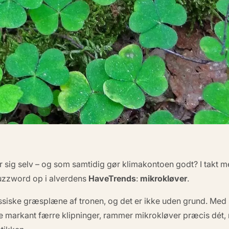
sig selv – og som samtidig gør klimakontoen godt?
I takt 
buzzword op i alverdens
HaveTrends
:
mikrokløver
.
siske græsplæne af tronen, og det er ikke uden grund. Med s
ve markant
færre
klipninger, rammer mikrokløver præcis dét,