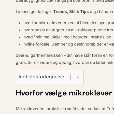
bæredygtighed uden at gå på kompromis med æste
I denne guide tager
Trends, Stil & Tips
dig i hånden 
hvorfor mikrokløver er ved at blive den nye grø
hvordan du anlægger en mikrokløverplæne trin f
hvad “minimal pleje” reelt betyder i praksis, og
hvilke fordele, ulemper og designgreb der er v
Spænd gartnerhandsken – din have står foran en fo
græs. Scroll videre og opdag, hvordan du lader mikr
Indholdsfortegnelse
Hvorfor vælge mikrokløve
Mikrokløver er i praksis en småbladet variant af
Tri