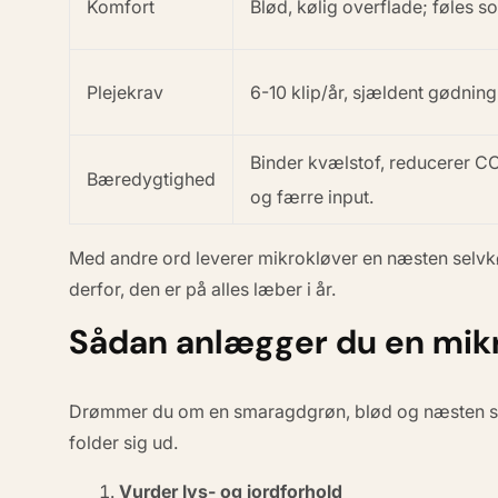
Komfort
Blød, kølig overflade; føles s
Plejekrav
6-10 klip/år, sjældent gødning
Binder kvælstof, reducerer C
Bæredygtighed
og færre input.
Med andre ord leverer mikrokløver en næsten selvkø
derfor, den er på alles læber i år.
Sådan anlægger du en mikro
Drømmer du om en smaragdgrøn, blød og næsten selvkør
folder sig ud.
Vurder lys- og jordforhold