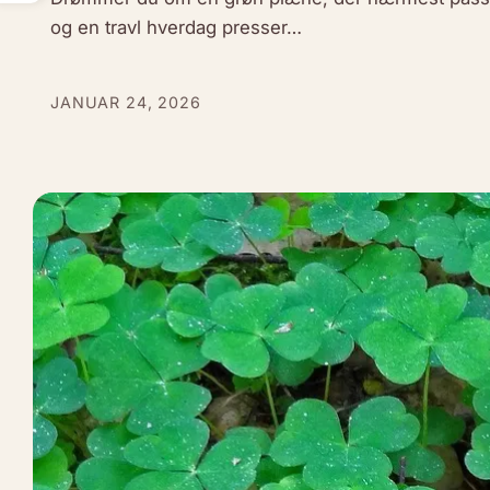
og en travl hverdag presser…
JANUAR 24, 2026