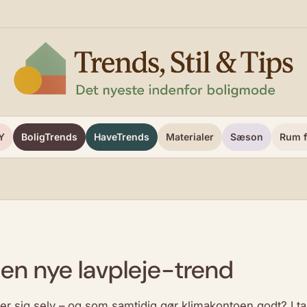
Y
BoligTrends
HaveTrends
Materialer
Sæson
Rum f
en nye lavpleje-trend
sig selv – og som samtidig gør klimakontoen godt? I ta