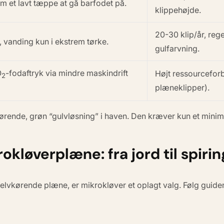
om et lavt tæppe at gå barfodet på.
klippehøjde.
20-30 klip/år, re
, vanding kun i ekstrem tørke.
gulfarvning.
O
-fodaftryk via mindre maskindrift
Højt ressourceforb
2
plæneklipper).
rende, grøn “gulvløsning” i haven. Den kræver kun et minim
kløverplæne: fra jord til spirin
ende plæne, er mikrokløver et oplagt valg. Følg guiden her t