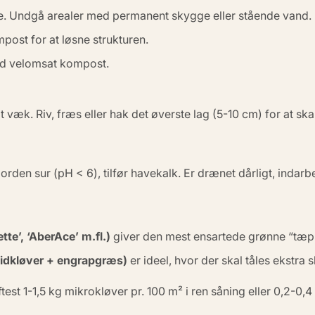
e
. Undgå arealer med permanent skygge eller stående vand. B
post for at løsne strukturen.
d velomsat kompost.
 væk. Riv, fræs eller hak det øverste lag (5-10 cm) for at ska
 jorden sur (pH < 6), tilfør havekalk. Er drænet dårligt, indar
tte’, ‘AberAce’ m.fl.)
giver den mest ensartede grønne “tæpp
vidkløver + engrapgræs)
er ideel, hvor der skal tåles ekstra 
ftest 1-1,5 kg mikrokløver pr. 100 m² i ren såning eller 0,2-