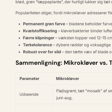
blød, grøn “tæppeplante”, der hurtigt lukker sig tæt
Populariteten stiger, fordi mikrokløver adresserer 
Permanent grøn farve
– bladene beholder farven 
Kvælstoffiksering
– kløverbakterier binder luft
Færre klipninger
– væksten topper ved 12-15 cm
Tørketolerance
– dybere rødder og voksagtige 
Robust over for slid
– den tætte væv af blade og 
Sammenligning: Mikrokløver vs. 
Parameter
Mikrokløver
Fløjlsgrønt, tæt “mosaik” af s
Udseende
juni-aug.