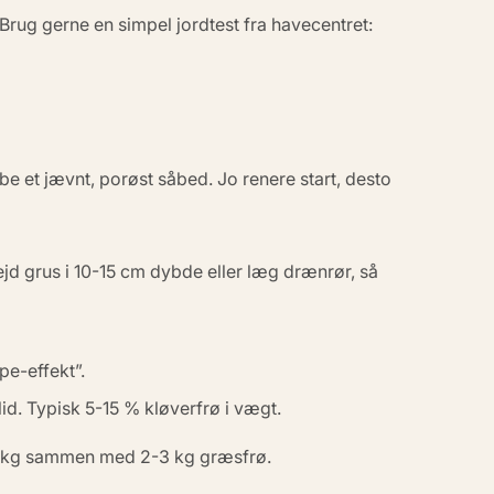
rug gerne en simpel jordtest fra havecentret:
be et jævnt, porøst såbed. Jo renere start, desto
bejd grus i 10-15 cm dybde eller læg drænrør, så
e-effekt”.
slid. Typisk 5-15 % kløverfrø i vægt.
0,4 kg sammen med 2-3 kg græsfrø.