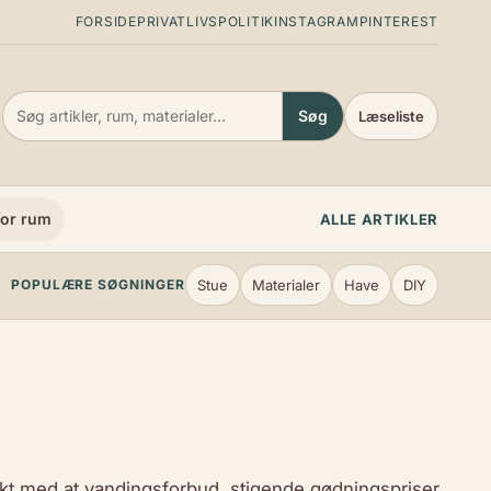
FORSIDE
PRIVATLIVSPOLITIK
INSTAGRAM
PINTEREST
Søg
Læseliste
or rum
ALLE ARTIKLER
Stue
Materialer
Have
DIY
POPULÆRE SØGNINGER
kt med at vandingsforbud, stigende gødningspriser