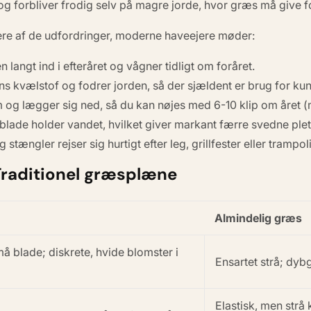
 og forbliver frodig selv på magre jorde, hvor græs må give f
flere af de udfordringer, moderne haveejere møder:
langt ind i efteråret og vågner tidligt om foråret.
ens kvælstof og
fodrer
jorden, så der sjældent er brug for ku
 og lægger sig ned, så du kan nøjes med 6-10 klip om året 
blade holder vandet, hvilket giver markant færre svedne pl
stængler rejser sig hurtigt efter leg, grillfester eller trampo
Traditionel græsplæne
Almindelig græs
må blade; diskrete, hvide blomster i
Ensartet strå; dyb
Elastisk, men strå