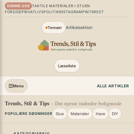
Spring til indhold
DENNE UGE
TAKTILE MATERIALER I STUEN
FORSIDE
PRIVATLIVSPOLITIK
INSTAGRAM
PINTEREST
Artikelsektion
Temaer
Læseliste
Menu
ALLE ARTIKLER
Trends, Stil & Tips
– Det nyeste indenfor boligmode
Stue
Materialer
Have
DIY
POPULÆRE SØGNINGER
KATEGORIARKIV