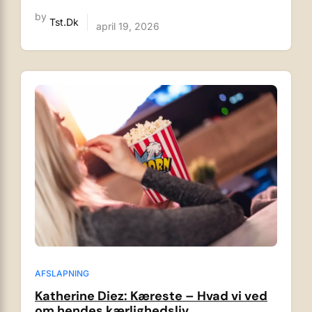
by
Tst.dk
april 19, 2026
AFSLAPNING
Katherine Diez: Kæreste – Hvad vi ved
om hendes kærlighedsliv