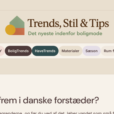
Y
BoligTrends
HaveTrends
Materialer
Sæson
Rum f
frem i danske forstæder?
grenderne, og før du ved af det, løber vandet som små fl