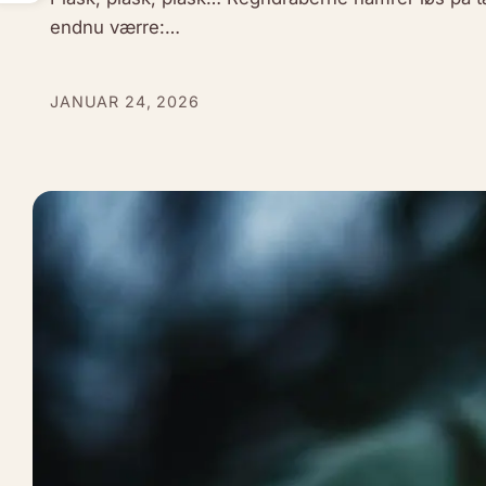
endnu værre:…
JANUAR 24, 2026