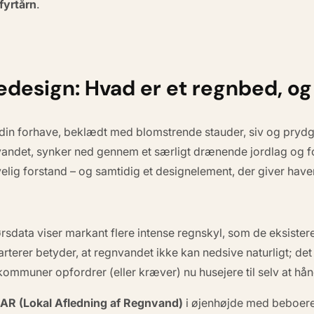
fyrtårn
.
design: Hvad er et regnbed, og
 i din forhave, beklædt med blomstrende stauder, siv og prydg
andet, synker ned gennem et særligt drænende jordlag og for
elig forstand – og samtidig et designelement, der giver have
rsdata viser markant flere intense regnskyl, som de eksister
terer betyder, at regnvandet ikke kan nedsive naturligt; det 
ommuner opfordrer (eller kræver) nu husejere til selv at hå
AR (Lokal Afledning af Regnvand)
i øjenhøjde med beboeren: