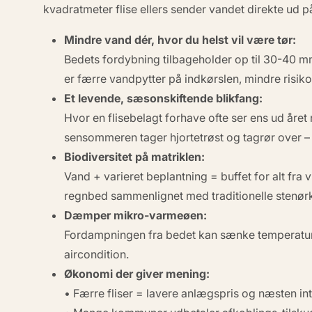
kvadratmeter flise ellers sender vandet direkte ud på
Mindre vand dér, hvor du helst vil være tør:
Bedets fordybning tilbageholder op til
30-40 m
er færre vandpytter på indkørslen, mindre risik
Et levende, sæsonskiftende blikfang:
Hvor en flisebelagt forhave ofte ser ens ud året
sensommeren tager hjortetrøst og tagrør over – 
Biodiversitet på matriklen:
Vand + varieret beplantning = buffet for alt fra v
regnbed sammenlignet med traditionelle stenør
Dæmper mikro-varmeøen:
Fordampningen fra bedet kan sænke temperature
aircondition.
Økonomi der giver mening:
• Færre fliser = lavere anlægspris og næsten in