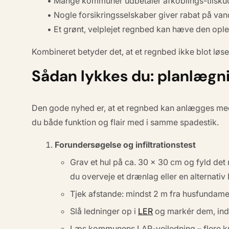
• Mange kommuner udbetaler
afkoblings-tilsku
• Nogle forsikringsselskaber giver rabat på van
• Et grønt, velplejet regnbed kan hæve den o
Kombineret betyder det, at et regnbed ikke blot løse
Sådan lykkes du: planlægni
Den gode nyhed er, at et regnbed kan anlægges med 
du både funktion og flair med i samme spadestik.
Forundersøgelse og infiltrationstest
Grav et hul på ca. 30 × 30 cm og fyld det
du overveje et drænlag eller en alternativ
Tjek afstande: mindst
2 m fra husfundame
Slå ledninger op i
LER
og markér dem, ind
Læs kommunens LAR-vejledning – flere kræ