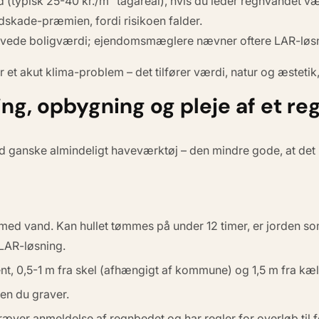
d
(typisk 25-40 kr./m² tagareal), hvis du leder regnvandet v
dskade-præmien, fordi risikoen falder.
plevede boligværdi; ejendomsmæglere nævner oftere LAR-løs
r et akut klima-problem – det tilfører værdi, natur og æsteti
ng, opbygning og pleje af et re
ganske almindeligt haveværktøj – den mindre gode, at det k
 med vand. Kan hullet tømmes på under 12 timer, er jorden so
 LAR-løsning.
nt
, 0,5-1 m fra skel (afhængigt af kommune) og 1,5 m fra k
en du graver.
ver anmeldelse af regnbedet og har regler for overløb til f