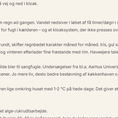
 vej og ned i kloak.
m regn
ad gangen. Vandet nedsiver i løbet af få timer/døgn i
o for fugt i kælderen – og et kloaksystem, der ikke presses 
 rundt, skifter regnbedet karakter måned for måned. Iris, gul
og vinteren efterlader fine frøstande med rim. Haveejere tal
ilde bier til sangfugle. Undersøgelser fra bl.a. Aarhus Univers
kener. Jo mere liv, desto bedre bestøvning af køkkenhaven 
n lige omkring huset med 1-2 °C på hede dage. Det giver e
tet alge-/ukrudtsarbejde.