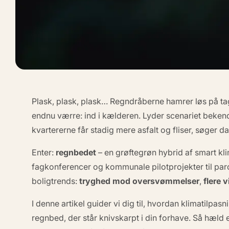
Plask, plask, plask…
Regndråberne hamrer løs på tagr
endnu værre: ind i kælderen. Lyder scenariet bekendt
kvartererne får stadig mere asfalt og fliser, søger 
Enter:
regnbedet
– en grøftegrøn hybrid af smart
kl
fag­konferencer og kommunale pilotprojekter til par
boligtrends:
tryghed mod oversvømmelser
,
flere 
I denne artikel guider vi dig til, hvordan
klimatilpas
regnbed, der står knivskarpt i din forhave. Så hæld 