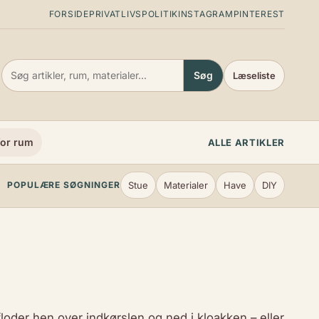
FORSIDE
PRIVATLIVSPOLITIK
INSTAGRAM
PINTEREST
Søg
Læseliste
or rum
ALLE ARTIKLER
Stue
Materialer
Have
DIY
POPULÆRE SØGNINGER
oder hen over indkørslen og ned i kloakken – eller