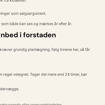
æk fra kloakken.
ninger som salgsargument.
k, som både kan ses og mærkes år efter år.
gnbed i forstaden
ræver grundig planlægning. Følg trinene her, så får
m regel velegnet. Tager det mere end 24 timer, bør
ældervægge.
ortovsrende eller regnvandsledning.