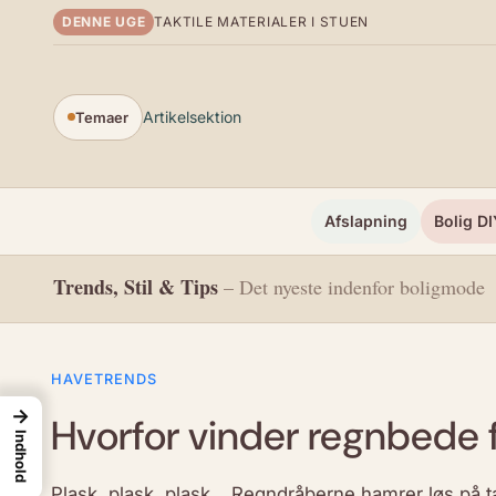
Spring til indhold
DENNE UGE
TAKTILE MATERIALER I STUEN
Artikelsektion
Temaer
Afslapning
Bolig DI
Trends, Stil & Tips
– Det nyeste indenfor boligmode
HAVETRENDS
→
Hvorfor vinder regnbede 
Indhold
Plask, plask, plask… Regndråberne hamrer løs på ta