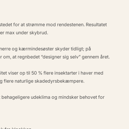
 stedet for at strømme mod rendestenen. Resultatet
over max under skybrud.
 snerre og kærmindesøster skyder tidligt; på
er om, at regnbedet “designer sig selv” gennem året.
itet viser
op til 50 % flere insektarter
i haver med
og flere naturlige skadedyrsbekæmpere.
t behageligere udeklima og mindsker behovet for