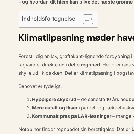
– og hvordan dit hjem kan blive det næste grønne 
Indholdsfortegnelse
Klimatilpasning møder have
Forestil dig en lav, grøftekant-lignende fordybning
tagvandet direkte ud i dette
regnbed
. Her bremses v
skylle ud i kloakken. Det er
klimatilpasning
i bogstav
Behovet er tydeligt:
Hyppigere skybrud
– de seneste 10 års nedbø
Mere asfalt og fliser
i parcel- og rækkehuskvar
Kommunalt pres på LAR-løsninger
– mange k
Netop her finder regnbedet sin berettigelse. Det er
L