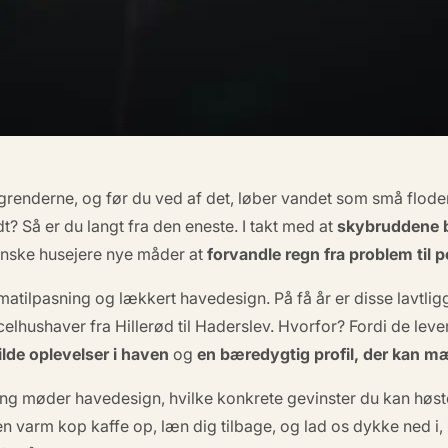
enderne, og før du ved af det, løber vandet som små floder 
? Så er du langt fra den eneste. I takt med at
skybruddene b
danske husejere nye måder at
forvandle regn fra problem til p
imatilpasning
og lækkert
havedesign
. På få år er disse lavt
celhushaver fra Hillerød til Haderslev. Hvorfor? Fordi de le
vilde oplevelser i haven
og
en bæredygtig profil, der kan 
ning møder havedesign
, hvilke konkrete gevinster du kan høst
en varm kop kaffe op, læn dig tilbage, og lad os dykke ned i,