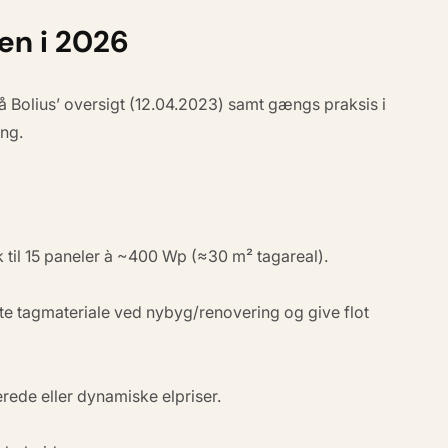
sen i 2026
på Bolius’ oversigt (12.04.2023) samt gængs praksis i
ing.
 til 15 paneler à ~400 Wp (≈30 m² tagareal).
tte tagmateriale ved nybyg/renovering og give flot
ede eller dynamiske elpriser.