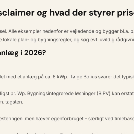
isclaimer og hvad der styrer pri
rsel. Alle eksempler nedenfor er vejledende og bygger bl.a. 
ne lokale plan- og bygningsregler, og søg evt. uvildig rådgivn
eanlæg i 2026?
 med et anlæg på ca. 6 kWp. Ifølge Bolius svarer det typisk
ligst pr. Wp. Bygningsintegrerede løsninger (BIPV) kan ersta
m. tagsten.
teringen, men hæver egenforbruget – særligt ved timebaser