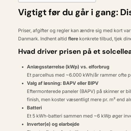
Vigtigt før du går i gang: D
Priser, afgifter og regler kan ændre sig med kort va
Danmark. Indhent altid
flere
konkrete tilbud, tjek di
Hvad driver prisen på et solcell
Anlægsstørrelse (kWp) vs. elforbrug
Et parcelhus med ~6.000 kWh/år rammer ofte plet
Valg af løsning: BAPV eller BIPV
Eftermonterede paneler (BAPV) på skinner er bil
finish, men koster væsentligt mere pr. m² end al
Batteri
Et 5 kWh-batteri sammen med ~6 kWp øger inves
Inverter(e) og elarbejde