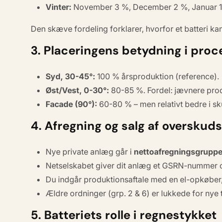
Vinter:
November 3 %, December 2 %, Januar 1 
Den skæve fordeling forklarer, hvorfor et batteri k
3. Placeringens betydning i proc
Syd, 30-45°:
100 % årsproduktion (reference).
Øst/Vest, 0-30°:
80-85 %. Fordel: jævnere pro
Facade (90°):
60-80 % – men relativt bedre i sk
4. Afregning og salg af overskud
Nye private anlæg går i
nettoafregningsgruppe
Netselskabet giver dit anlæg et
GSRN-nummer
o
Du indgår
produktionsaftale
med en el-opkøber, 
Ældre ordninger (grp. 2 & 6) er lukkede for nye t
5. Batteriets rolle i regnestykket