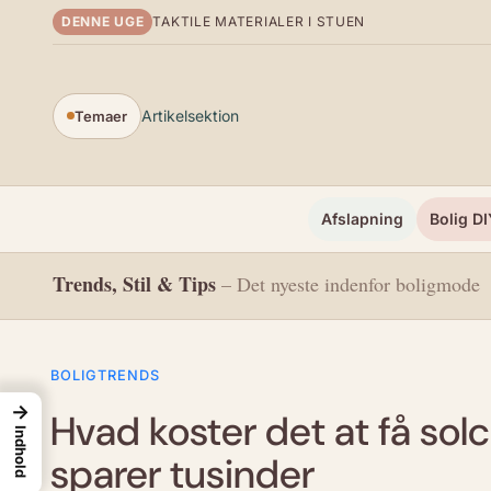
Spring til indhold
DENNE UGE
TAKTILE MATERIALER I STUEN
Artikelsektion
Temaer
Afslapning
Bolig DI
Trends, Stil & Tips
– Det nyeste indenfor boligmode
BOLIGTRENDS
→
Hvad koster det at få sol
Indhold
sparer tusinder