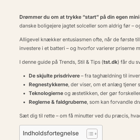
Drømmer du om at trykke
“start”
på din egen mini
danske boligejere jagtet solceller som aldrig før – 
Alligevel knækker entusiasmen ofte, når de første 
investere i et batteri – og hvorfor varierer priserne
I denne guide på
Trends, Stil & Tips
(
tst.dk
) får du 
De skjulte prisdrivere
– fra taghældning til inver
Regnestykkerne
, der viser, om et anlæg tjener s
Teknologierne
og æstetikken, der gør forskell
Reglerne & faldgruberne
, som kan forvandle drø
Sæt dig til rette – om få minutter ved du præcis, hv
Indholdsfortegnelse