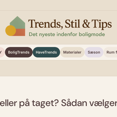
Y
BoligTrends
HaveTrends
Materialer
Sæson
Rum f
celler på taget? Sådan vælger