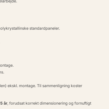
elarbejde.
olykrystallinske standardpaneler.
.
montage.
ms.
aden) ekskl. montage. Til sammenligning koster
15 år
, forudsat korrekt dimensionering og fornuftigt