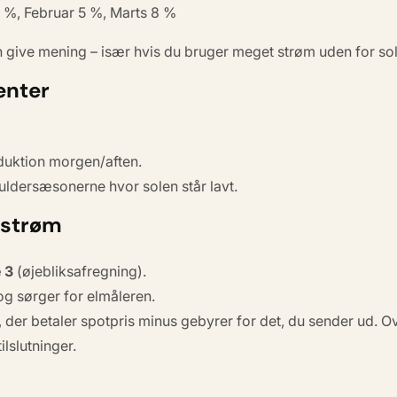
%, Februar 5 %, Marts 8 %
an give mening – især hvis du bruger meget strøm uden for so
enter
duktion morgen/aften.
uldersæsonerne hvor solen står lavt.
sstrøm
 3
(øjebliksafregning).
g sørger for elmåleren.
der betaler spotpris minus gebyrer for det, du sender ud. O
ilslutninger.