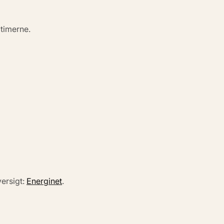
ltimerne.
versigt:
Energinet
.