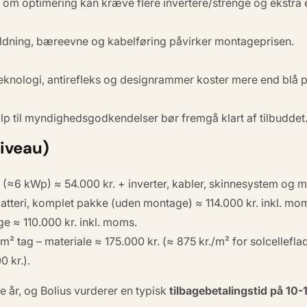
ske om optimering kan kræve flere invertere/strenge og ekstra 
ldning, bæreevne og kabelføring påvirker montage­prisen.
teknologi, antirefleks og designrammer koster mere end blå p
lp til myndigheds­godkendelser bør fremgå klart af tilbuddet
iveau)
. (≈6 kWp) ≈ 54.000 kr. + inverter, kabler, skinnesystem og 
tteri, komplet pakke (uden montage) ≈ 114.000 kr. inkl. mo
e ≈ 110.000 kr. inkl. moms.
² tag – materiale ≈ 175.000 kr. (≈ 875 kr./m² for solcellefl
0 kr.).
e år, og Bolius vurderer en typisk
tilbagebetalingstid på 10-