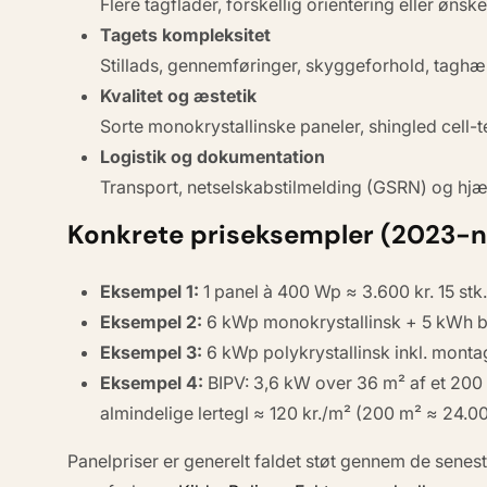
Flere tagflader, forskellig orientering eller øn
Tagets kompleksitet
Stillads, gennemføringer, skyggeforhold, taghæ
Kvalitet og æstetik
Sorte monokrystallinske paneler, shingled cell-
Logistik og dokumentation
Transport, netselskabs­tilmelding (GSRN) og hjæ
Konkrete priseksempler (2023-n
Eksempel 1:
1 panel à 400 Wp ≈ 3.600 kr. 15 stk
Eksempel 2:
6 kWp monokrystallinsk + 5 kWh ba
Eksempel 3:
6 kWp polykrystallinsk inkl. montag
Eksempel 4:
BIPV: 3,6 kW over 36 m² af et 200 m
almindelige lertegl ≈ 120 kr./m² (200 m² ≈ 24.00
Panelpriser er generelt faldet støt gennem de senest