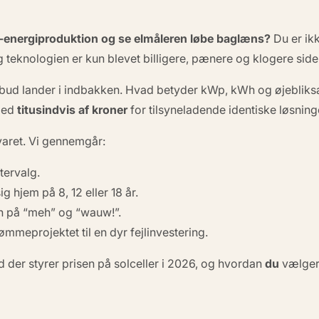
-energiproduktion og se elmåleren løbe baglæns?
Du er ikk
og teknologien er kun blevet
billigere, pænere og klogere
side
tilbud lander i indbakken. Hvad betyder kWp, kWh og øjebliks
 med
titusindvis af kroner
for tilsyneladende identiske løsning
svaret. Vi gennemgår:
tervalg.
ig hjem på 8, 12 eller 18 år.
en på
“meh”
og “wauw!”.
mmeprojektet til en dyr fejlinvestering.
ad der styrer prisen på solceller i 2026, og hvordan
du
vælger 