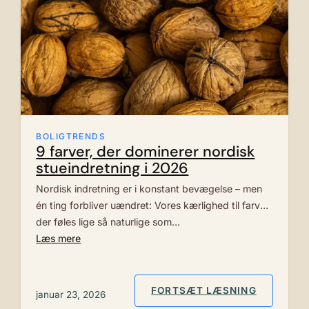
BOLIGTRENDS
9 farver, der dominerer nordisk
stueindretning i 2026
Nordisk indretning er i konstant bevægelse – men
én ting forbliver uændret: Vores kærlighed til farver,
der føles lige så naturlige som…
Læs mere
: 9 FARV
FORTSÆT LÆSNING
januar 23, 2026