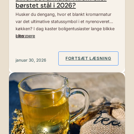
børstet stål i 2026?
Husker du dengang, hvor et blankt kromarmatur
var det ultimative statussymbol i et nyrenoveret
køkken? I dag kaster boligentusiaster lange blikke
efter…
Læs mere
: BLIVER
FORTSÆT LÆSNING
januar 30, 2026