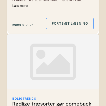
Læs mere
: HVOR K
FORTSÆT LÆSNING
marts 8, 2026
BOLIGTRENDS
Rødlige træsorter gør comeback