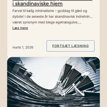
i skandinaviske hjem
Farvel til kølig minimalisme – goddag til glød og
dybde! I de seneste år har skandinavisk indretning
været synonym med blege egetræsgulve,…
Læs mere
: RØDLIG
FORTSÆT LÆSNING
marts 1, 2026