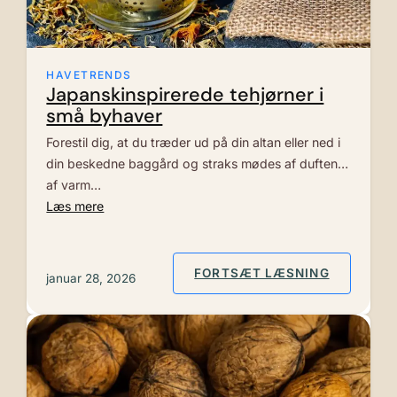
HAVETRENDS
Japanskinspirerede tehjørner i
små byhaver
Forestil dig, at du træder ud på din altan eller ned i
din beskedne baggård og straks mødes af duften
af varm…
Læs mere
: JAPANS
FORTSÆT LÆSNING
januar 28, 2026