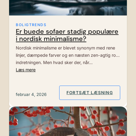
BOLIGTRENDS
Er buede sofaer stadig populære
i nordisk minimalisme?
Nordisk minimalisme er blevet synonym med rene
linjer, dæmpede farver og en næsten zen-agtig ro i
indretningen. Men hvad sker der, når…
Læs mere
: ER BUE
FORTSÆT LÆSNING
februar 4, 2026