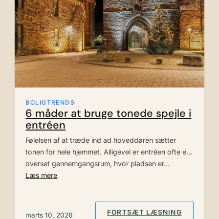
BOLIGTRENDS
6 måder at bruge tonede spejle i
entréen
Følelsen af at træde ind ad hoveddøren sætter
tonen for hele hjemmet. Alligevel er entréen ofte et
overset gennemgangsrum, hvor pladsen er…
Læs mere
: 6 MÅDE
FORTSÆT LÆSNING
marts 10, 2026