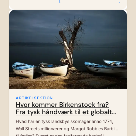
ARTIKELSEKTION
Hvor kommer Birkenstock fra?
Fra tysk håndværk til et globalt
sandalfænomen
Hvad har en tysk landsbys skomager anno 1774,
Wall Streets millionærer og Margot Robbies Barbie
til fælles? Svaret er den fodformede korksål,…