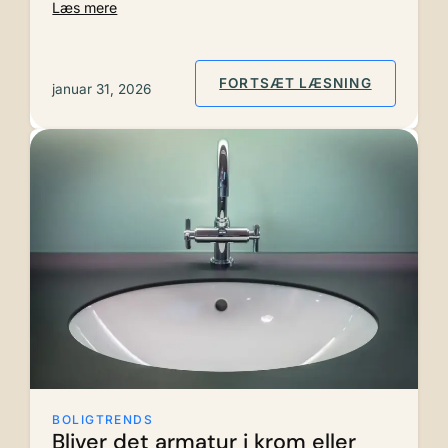
Læs mere
: NEOTEN
FORTSÆT LÆSNING
januar 31, 2026
BOLIGTRENDS
Bliver det armatur i krom eller