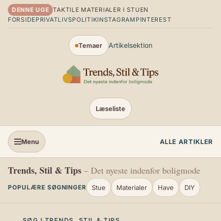
Spring til indhold
DENNE UGE
TAKTILE MATERIALER I STUEN
FORSIDE
PRIVATLIVSPOLITIK
INSTAGRAM
PINTEREST
Artikelsektion
Temaer
Læseliste
Menu
ALLE ARTIKLER
Trends, Stil & Tips
– Det nyeste indenfor boligmode
Stue
Materialer
Have
DIY
POPULÆRE SØGNINGER
SØG I TRENDS, STIL & TIPS