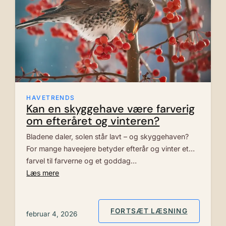
HAVETRENDS
Kan en skyggehave være farverig
om efteråret og vinteren?
Bladene daler, solen står lavt – og skyggehaven?
For mange haveejere betyder efterår og vinter et
farvel til farverne og et goddag…
Læs mere
: KAN EN
FORTSÆT LÆSNING
februar 4, 2026