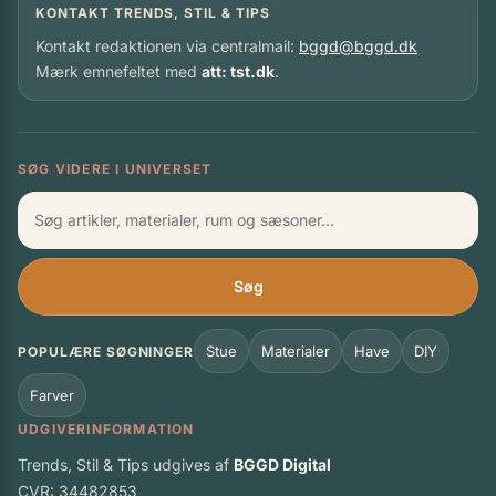
KONTAKT TRENDS, STIL & TIPS
Kontakt redaktionen via centralmail:
bggd@bggd.dk
Mærk emnefeltet med
att: tst.dk
.
SØG VIDERE I UNIVERSET
Søg
Stue
Materialer
Have
DIY
POPULÆRE SØGNINGER
Farver
UDGIVERINFORMATION
Trends, Stil & Tips udgives af
BGGD Digital
CVR: 34482853