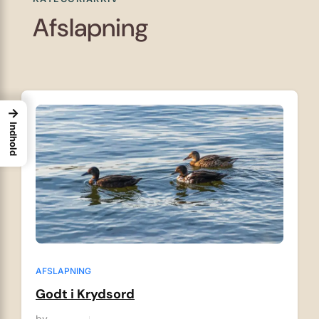
Afslapning
→
Indhold
AFSLAPNING
Godt i Krydsord
by