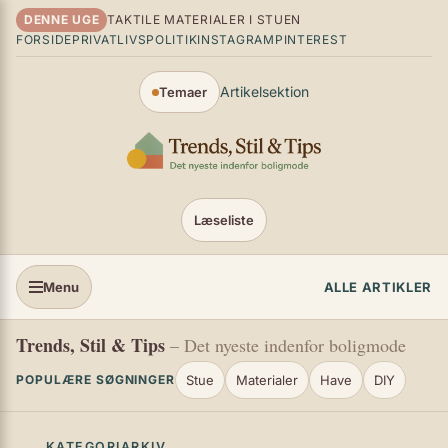
Spring til indhold
DENNE UGE
TAKTILE MATERIALER I STUEN
FORSIDE
PRIVATLIVSPOLITIK
INSTAGRAM
PINTEREST
Artikelsektion
Temaer
Læseliste
Menu
ALLE ARTIKLER
Trends, Stil & Tips
– Det nyeste indenfor boligmode
Stue
Materialer
Have
DIY
POPULÆRE SØGNINGER
KATEGORIARKIV