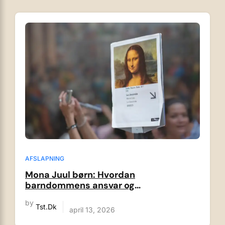
AFSLAPNING
Mona Juul børn: Hvordan
barndommens ansvar og
familieværdier formede hendes liv og
by
politiske vej
Tst.dk
april 13, 2026