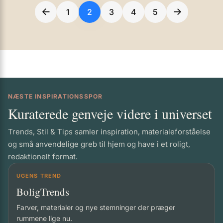
←
→
1
2
3
4
5
NÆSTE INSPIRATIONSSPOR
Kuraterede genveje videre i universet
Trends, Stil & Tips samler inspiration, materialeforståelse
og små anvendelige greb til hjem og have i et roligt,
redaktionelt format.
UGENS TREND
BoligTrends
Farver, materialer og nye stemninger der præger
rummene lige nu.