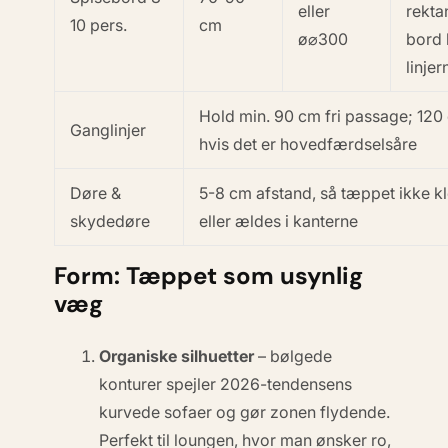
eller
rekta
10 pers.
cm
ø⌀300
bord 
linje
Hold min. 90 cm fri passage; 120
Ganglinjer
hvis det er hovedfærdselsåre
Døre &
5-8 cm afstand, så tæppet ikke 
skydedøre
eller ældes i kanterne
Form: Tæppet som usynlig
væg
Organiske silhuetter
– bølgede
konturer spejler 2026-tendensens
kurvede sofaer og gør zonen flydende.
Perfekt til loungen, hvor man ønsker ro,