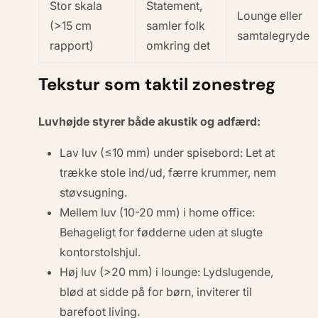
Stor skala
Statement,
Lounge eller
(>15 cm
samler folk
samtalegryde
rapport)
omkring det
Tekstur som taktil zonestreg
Luvhøjde styrer både akustik og adfærd:
Lav luv (≤10 mm)
under spisebord: Let at
trække stole ind/ud, færre krummer, nem
støvsugning.
Mellem luv (10-20 mm)
i home office:
Behageligt for fødderne uden at slugte
kontorstolshjul.
Høj luv (>20 mm)
i lounge: Lydslugende,
blød at sidde på for børn, inviterer til
barefoot living.