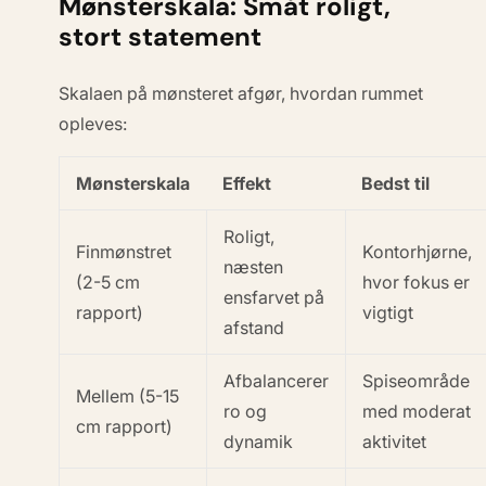
Mønsterskala: Småt roligt,
stort statement
Skalaen på mønsteret afgør, hvordan rummet
opleves:
Mønsterskala
Effekt
Bedst til
Roligt,
Finmønstret
Kontorhjørne,
næsten
(2-5 cm
hvor fokus er
ensfarvet på
rapport)
vigtigt
afstand
Afbalancerer
Spiseområde
Mellem (5-15
ro og
med moderat
cm rapport)
dynamik
aktivitet