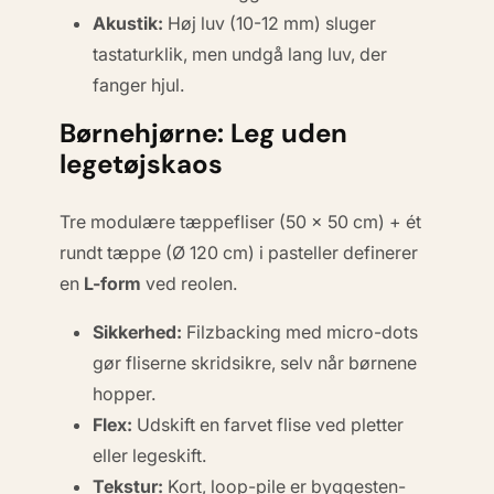
Akustik:
Høj luv (10-12 mm) sluger
tastaturklik, men undgå lang luv, der
fanger hjul.
Børnehjørne: Leg uden
legetøjskaos
Tre modulære tæppefliser (50 × 50 cm) + ét
rundt tæppe (Ø 120 cm) i pasteller definerer
en
L-form
ved reolen.
Sikkerhed:
Filzbacking med micro-dots
gør fliserne skridsikre, selv når børnene
hopper.
Flex:
Udskift en farvet flise ved pletter
eller legeskift.
Tekstur:
Kort, loop-pile er byggesten-