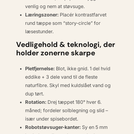
venlig og nem at støvsuge.
Læringszoner:
Placér kontrastfarvet
rund tæppe som “story-circle” for
læsestunder.
Vedligehold & teknologi, der
holder zonerne skarpe
Pletfjernelse:
Blot,
ikke gnid
. 1 del hvid
eddike + 3 dele vand til de fleste
naturfibre. Skyl med kuldslået vand og
dup tørt.
Rotation:
Drej tæppet 180° hver 6.
måned; fordeler solblegning og slid –
især under spisebordet.
Robotstøvsuger-kanter:
Sy en 5 mm