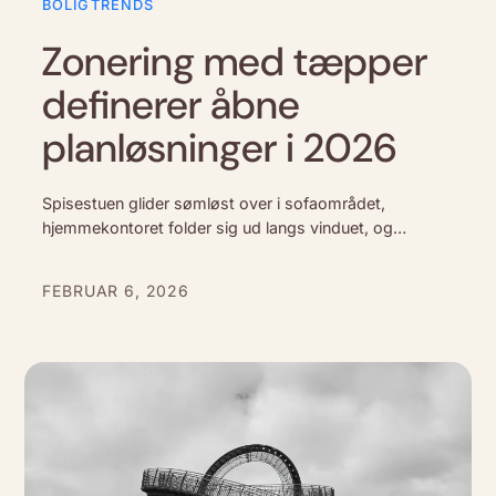
BOLIGTRENDS
Zonering med tæpper
definerer åbne
planløsninger i 2026
Spisestuen glider sømløst over i sofaområdet,
hjemmekontoret folder sig ud langs vinduet, og
børnenes leg drysser midt i det hele. Åbne
planløsninger har for længst indtaget de danske hjem –
FEBRUAR 6, 2026
…