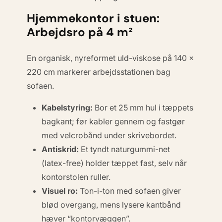
Hjemmekontor i stuen:
Arbejdsro på 4 m²
En organisk, nyreformet uld-viskose på 140 ×
220 cm markerer arbejdsstationen bag
sofaen.
Kabelstyring:
Bor et 25 mm hul i tæppets
bagkant; før kabler gennem og fastgør
med velcrobånd under skrivebordet.
Antiskrid:
Et tyndt naturgummi-net
(
latex-free
) holder tæppet fast, selv når
kontorstolen ruller.
Visuel ro:
Ton-i-ton med sofaen giver
blød overgang, mens lysere kantbånd
hæver “kontorvæggen”.