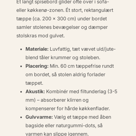
Et langt spisebord glider ofte over i sofa-
eller køkkenø-zonen. Ét stort, rektangulært
tæppe (ca. 200 × 300 cm) under bordet
samler stolenes bevægelser og dæmper
stolskras mod gulvet.
Materiale:
Luvfattig, tæt vævet uld/jute-
blend tåler krummer og stoleben.
Placering:
Min. 60 cm tæppefrise rundt
om bordet, så stolen aldrig forlader
tæppet.
Akustik:
Kombinér med filtunderlag (3-5
mm) – absorberer klirren og
kompenserer for hårde køkkenflader.
Gulvvarme:
Vælg et tæppe med åben
bagside eller naturgummi-dots, så
varmen kan slippe igennem.