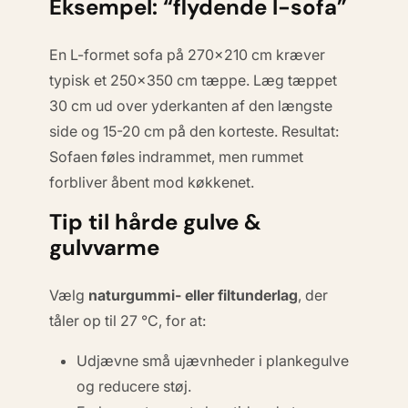
Eksempel: “flydende l-sofa”
En L-formet sofa på 270×210 cm kræver
typisk et 250×350 cm tæppe. Læg tæppet
30 cm ud over yderkanten af den længste
side og 15-20 cm på den korteste. Resultat:
Sofaen føles indrammet, men rummet
forbliver åbent mod køkkenet.
Tip til hårde gulve &
gulvvarme
Vælg
naturgummi- eller filtunderlag
, der
tåler op til 27 °C, for at:
Udjævne små ujævnheder i plankegulve
og reducere støj.