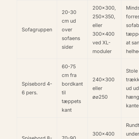
200×300,
Mind
20-30
250×350,
forre
cm ud
eller
sofa
Sofagruppen
over
300×400
tæppe
sofaens
ved XL-
at sa
sider
moduler
helh
60-75
Stole
cm fra
240×300
trækk
Spisebord 4-
bordkant
eller
ud ud
6 pers.
til
ø⌀250
hæng
tæppets
kante
kant
Rund
300×400
unde
Spisebord 8-
70-90