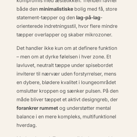
kompromis med æstetikken. Trenden favner
både den
minimalistiske
bolig med få, store
statement-tæpper og den
lag-på-lag
-
orienterede indretningsstil, hvor flere mindre
tæpper overlapper og skaber mikrozoner.
Det handler ikke kun om at definere funktion
– men om at dyrke
følelsen
i hver zone. Et
lavluvet, neutralt tæppe under spisebordet
inviterer til nærvær uden forstyrrelser, mens
en dybere, blødere kvalitet i loungeområdet
omslutter kroppen og sænker pulsen. På den
måde bliver tæppet et aktivt designgreb, der
forankrer rummet
og understøtter mental
balance i en mere kompleks, multifunktionel
hverdag.