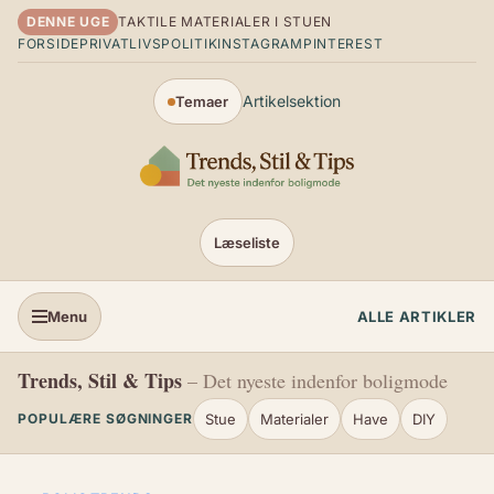
Spring til indhold
DENNE UGE
TAKTILE MATERIALER I STUEN
FORSIDE
PRIVATLIVSPOLITIK
INSTAGRAM
PINTEREST
Artikelsektion
Temaer
Læseliste
Menu
ALLE ARTIKLER
Trends, Stil & Tips
– Det nyeste indenfor boligmode
Stue
Materialer
Have
DIY
POPULÆRE SØGNINGER