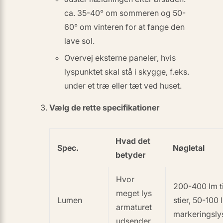
ca. 35-40° om sommeren og 50-
60° om vinteren for at fange den
lave sol.
Overvej
eksterne paneler
, hvis
lyspunktet skal stå i skygge, f.eks.
under et træ eller tæt ved huset.
Vælg de rette specifikationer
Hvad det
Spec.
Nøgletal
betyder
Hvor
200-400 lm ti
meget lys
Lumen
stier, 50-100 l
armaturet
markeringsly
udsender.