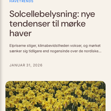
HAVETRENDS
Solcellebelysning: nye
tendenser til mørke
haver
Elpriserne stiger, klimabevidstheden vokser, og mørket
sænker sig tidligere end nogensinde over de nordiske
haver. Alligevel bobler der et nyt lys frem mellem buske
og stauder: solcellebelysning 2.0. Glem alt…
JANUAR 31, 2026