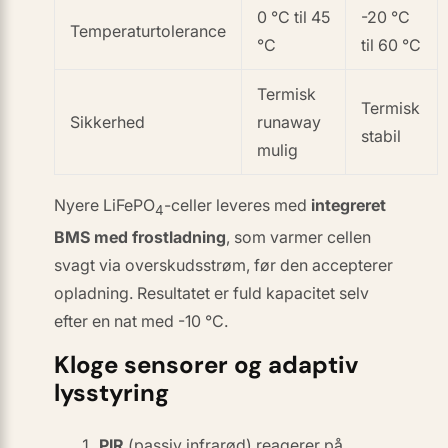
0 °C til 45
-20 °C
Temperaturtolerance
°C
til 60 °C
Termisk
Termisk
Sikkerhed
runaway
stabil
mulig
Nyere LiFePO
-celler leveres med
integreret
4
BMS med frostladning
, som varmer cellen
svagt via overskudsstrøm, før den accepterer
opladning. Resultatet er fuld kapacitet selv
efter en nat med -10 °C.
Kloge sensorer og adaptiv
lysstyring
PIR
(passiv infrarød) reagerer på