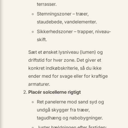
terrasser.
Stemningszoner
– træer,
staudebede, vand­elementer.
Sikkerheds­zoner
– trapper, niveau­
skift.
Sæt et ønsket lysniveau (lumen) og
driftstid for hver zone. Det giver et
konkret indkøbskriterie, så du ikke
ender med for svage eller for kraftige
armaturer.
Placér solcellerne rigtigt
Ret panelerne mod
sand syd
og
undgå skygger fra træer,
tagudhæng og nabobygninger.
Juster hældningen efter årstiden: