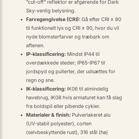
”cut-off” reflektor er afgørende for Dark
Sky-venlig belysning.
Farvegengivelse (CRI):
Gå efter CRI ≥ 80
til funktionelt lys og CRI ≥ 90, hvor du vil
nyde blomsterfarver og træbark om
aftenen.
IP-klassificering:
Mindst IP44 til
overdækkede steder; IP65-IP67 til
jordspyd og pullerter, der udsættes for
regn og sne.
IK-klassificering:
IK06 til almindelig
havebrug, IK08 hvis armaturet kan få slag
fra boldspil eller pibende cykler.
Materialer & finish:
Pulver­lakeret alu
(UV-stabil polyester), corten
(selvbeskyttende rust), 316 stål (høj