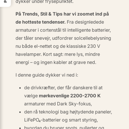
dykker under frysepunktet.
På
Trends, Stil & Tips
har vi zoomet ind på
de hotteste tendenser.
Fra design­ledede
armaturer i cortenstål til intelligente batterier,
der tåler snevejr, udfordrer solcellebelysning
nu både el-nettet og de klassiske 230 V
havelamper. Kort sagt:
mere lys, mindre
energi – og ingen kabler at grave ned.
I denne guide dykker vi ned i:
de drivkræfter, der får danskere til at
vælge
mørkevenlige 2200-2700 K
armaturer med
Dark Sky
-fokus,
den rå teknologi bag højtydende paneler,
LiFePO₄-batterier og smart styring,
hvordan du bruger spots, pullerter og