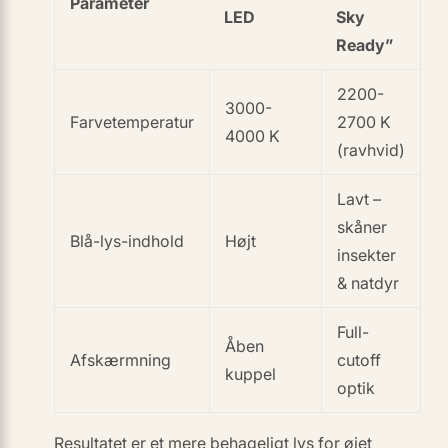
Parameter
LED
Sky
Ready”
2200-
3000-
Farvetemperatur
2700 K
4000 K
(ravhvid)
Lavt –
skåner
Blå-lys-indhold
Højt
insekter
& natdyr
Full-
Åben
Afskærmning
cutoff
kuppel
optik
Resultatet er et mere behageligt lys for øjet