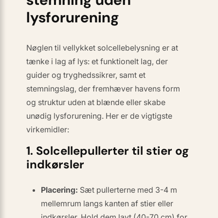
lysforurening
Nøglen til vellykket solcellebelysning er at
tænke i
lag
af lys: et funktionelt lag, der
guider og tryghedssikrer, samt et
stemningslag, der fremhæver havens form
og struktur uden at blænde eller skabe
unødig lysforurening. Her er de vigtigste
virkemidler:
1. Solcellepullerter til stier og
indkørsler
Placering:
Sæt pullerterne med 3-4 m
mellemrum langs kanten af stier eller
indkørsler. Hold dem lavt (40-70 cm) for