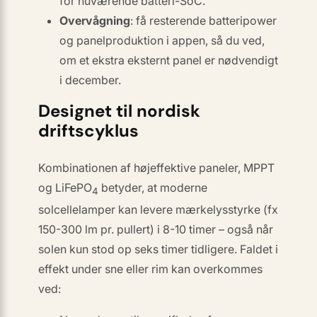
for nuværende batteri-SoC.
Overvågning
: få resterende batteripower
og panelproduktion i appen, så du ved,
om et ekstra eksternt panel er nødvendigt
i december.
Designet til nordisk
driftscyklus
Kombinationen af højeffektive paneler, MPPT
og LiFePO
betyder, at moderne
4
solcellelamper kan levere mærkelysstyrke (fx
150-300 lm pr. pullert) i
8-10 timer
– også når
solen kun stod op seks timer tidligere. Faldet i
effekt under sne eller rim kan overkommes
ved: