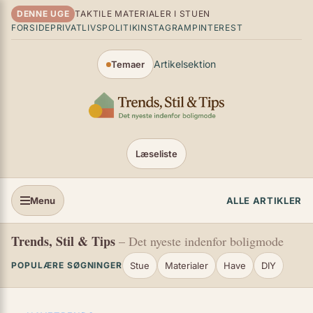
Spring til indhold
DENNE UGE
TAKTILE MATERIALER I STUEN
FORSIDE
PRIVATLIVSPOLITIK
INSTAGRAM
PINTEREST
Artikelsektion
Temaer
Læseliste
Menu
ALLE ARTIKLER
Trends, Stil & Tips
– Det nyeste indenfor boligmode
Stue
Materialer
Have
DIY
POPULÆRE SØGNINGER