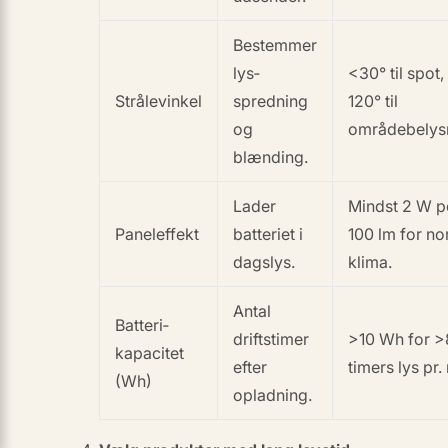
Bestemmer
lys­
<30° til spot,
Strålevinkel
spredning
120° til
og
områdebelys
blænding.
Lader
Mindst 2 W p
Panel­effekt
batteriet i
100 lm for no
dagslys.
klima.
Antal
Batteri­
driftstimer
>10 Wh for >
kapacitet
efter
timers lys pr. 
(Wh)
opladning.