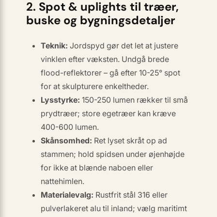
2. Spot & uplights til træer,
buske og bygningsdetaljer
Teknik:
Jordspyd gør det let at justere
vinklen efter væksten. Undgå brede
flood-reflektorer – gå efter
10-25° spot
for at skulpturere enkeltheder.
Lysstyrke:
150-250 lumen rækker til små
prydtræer; store egetræer kan kræve
400-600 lumen.
Skånsomhed:
Ret lyset skråt op ad
stammen; hold spidsen under øjenhøjde
for ikke at blænde naboen eller
nattehimlen.
Materialevalg:
Rustfrit stål 316 eller
pulver­lakeret alu til inland; vælg maritimt