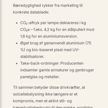
Bæredygtighed rykker fra marketing til
konkrete datablade:
CO₂-aftryk per lampe deklareres i kg
CO₂e – f.eks. 4,2 kg for en stålpullert mod
1,6 kg for en aluminiumsversion.
Øget brug af
genanvendt aluminium (75
%)
og
bio-baseret plast
med UV-
stabilisatorer.
Take-back-ordninger: Producenten
indsamler gamle armaturer og genbruger
panelglas og metaller.
Til sammen betyder disse drivkræfter, at
solcellebelysning ikke længere er et
kompromis, men et aktivt stil- og
bæredygtighedsvalg til den mørke, nordiske