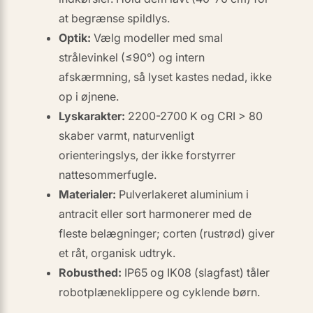
at begrænse spildlys.
Optik:
Vælg modeller med
smal
strålevinkel (≤90°)
og intern
afskærmning, så lyset kastes nedad, ikke
op i øjnene.
Lyskarakter:
2200-2700 K og CRI > 80
skaber varmt, naturvenligt
orienteringslys, der ikke forstyrrer
nattesommerfugle.
Materialer:
Pulver­lakeret aluminium i
antracit eller sort harmonerer med de
fleste belægninger; corten (rustrød) giver
et råt, organisk udtryk.
Robusthed:
IP65 og IK08 (slagfast) tåler
robotplæneklippere og cyklende børn.