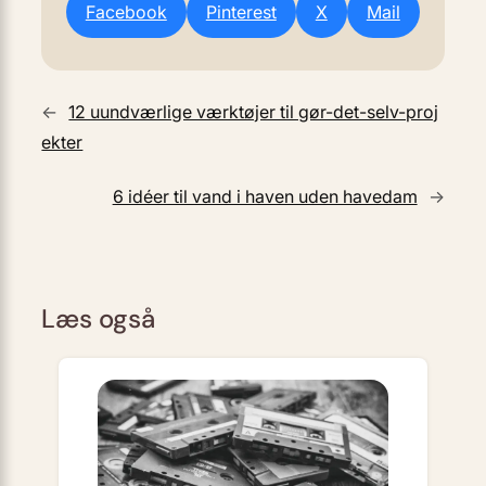
Facebook
Pinterest
X
Mail
←
12 uundværlige værktøjer til gør-det-selv-proj
ekter
6 idéer til vand i haven uden havedam
→
Læs også