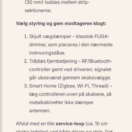
(30 mm) loddes mellem strip-
sektionerne.
Vælg styring og gem modtageren klogt:
Skjult vægdæmper
– klassisk FUGA-
dimmer, som placeres i den nærmeste
indmuringsdåse.
Trådløs fjernbetjening
– RF/Bluetooth-
controller gemt ved driveren; signalet
går ubesværet gennem skabsvægge.
Smart-home (Zigbee, Wi-Fi, Thread)
–
læg controlleren oven på skabene, så
metalkabinetter ikke dæmper
antennen.
Afslut med en lille
service-loop
(ca. 10 cm
ekstra ledning) ved både driver og strip. Det