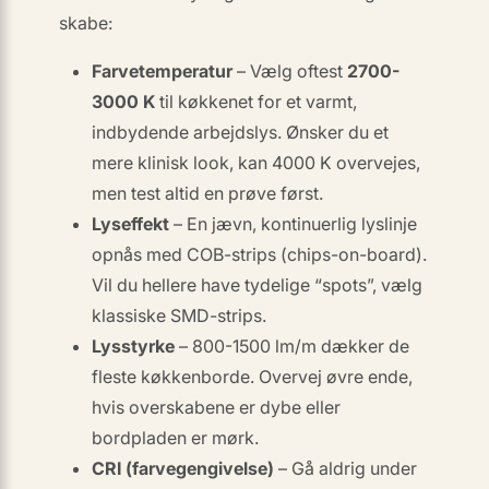
skabe:
Farvetemperatur
– Vælg oftest
2700-
3000 K
til køkkenet for et varmt,
indbydende arbejdslys. Ønsker du et
mere klinisk look, kan 4000 K overvejes,
men test altid en prøve først.
Lyseffekt
– En jævn,
kontinuerlig lyslinje
opnås med COB-strips (chips-on-board).
Vil du hellere have tydelige “spots”, vælg
klassiske SMD-strips.
Lysstyrke
– 800-1500 lm/m dækker de
fleste køkkenborde. Overvej øvre ende,
hvis overskabene er dybe eller
bordpladen er mørk.
CRI (farvegengivelse)
– Gå aldrig under