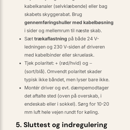
kabelkanaler
(selvklæbende) eller bag
skabets skyggerabat. Brug
gennemføringshuller med kabelbøsning
i sider og mellemrum til næste skab.
Sæt
trækaflastning
på både 24 V-
ledningen og 230 V-siden af driveren
med kabelbinder eller skruelask.
Tjek polaritet:
(rød/hvid) og
+
−
(sort/blå). Omvendt polaritet skader
typisk ikke båndet, men lyser bare ikke.
Montér driver og evt. dæmpemodtager
det aftalte sted (oven på overskab, i
endeskab eller i sokkel). Sørg for
10-20
mm luft
hele vejen rundt for køling.
5. Sluttest og indregulering