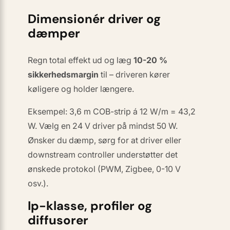
Dimensionér driver og
dæmper
Regn total effekt ud og læg
10-20 %
sikkerheds­margin
til – driveren kører
køligere og holder længere.
Eksempel: 3,6 m COB-strip á 12 W/m = 43,2
W. Vælg en 24 V driver på mindst 50 W.
Ønsker du dæmp, sørg for at driver
eller
downstream controller understøtter det
ønskede protokol (PWM, Zigbee, 0-10 V
osv.).
Ip-klasse, profiler og
diffusorer