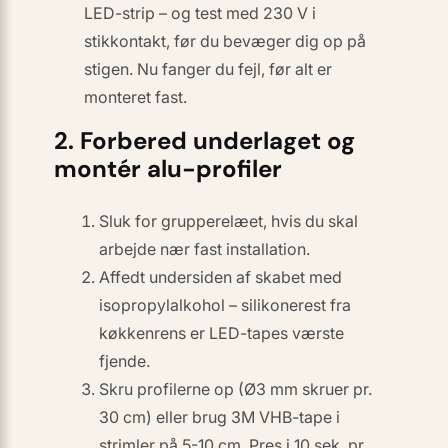
LED-strip
– og test med 230 V i
stikkontakt, før du bevæger dig op på
stigen. Nu fanger du fejl, før alt er
monteret fast.
2. Forbered underlaget og
montér alu-profiler
Sluk for grupperelæet, hvis du skal
arbejde nær fast installation.
Affedt undersiden af skabet med
isopropylalkohol – silikonerest fra
køkkenrens er LED-tapes værste
fjende.
Skru profilerne op (Ø3 mm skruer pr.
30 cm)
eller
brug 3M VHB-tape i
strimler på 5-10 cm. Pres i 10 sek. pr.