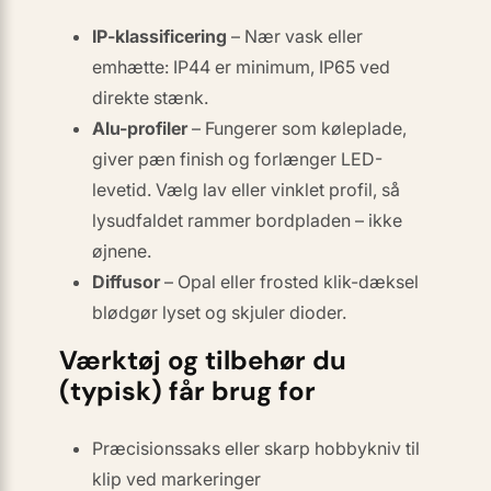
IP-klassificering
– Nær vask eller
emhætte: IP44 er minimum, IP65 ved
direkte stænk.
Alu-profiler
– Fungerer som køle­plade,
giver pæn finish og forlænger LED-
levetid. Vælg
lav eller vinklet
profil, så
lysudfaldet rammer bordpladen – ikke
øjnene.
Diffusor
– Opal eller frosted klik-dæksel
blødgør lyset og skjuler dioder.
Værktøj og tilbehør du
(typisk) får brug for
Præcisionssaks eller skarp hobbykniv til
klip ved markeringer