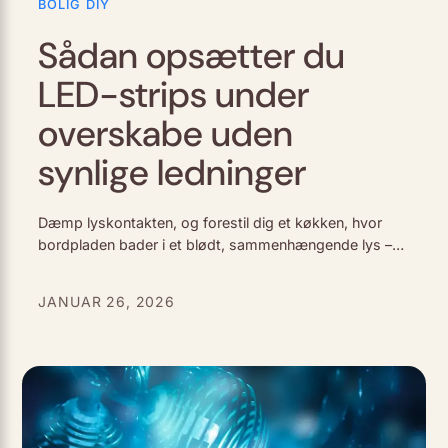
BOLIG DIY
Sådan opsætter du
LED-strips under
overskabe uden
synlige ledninger
Dæmp lyskontakten, og forestil dig et køkken, hvor
bordpladen bader i et blødt, sammenhængende lys –
uden at en eneste ledning forstyrrer det rene udtryk.
LED-strips har på få år…
JANUAR 26, 2026