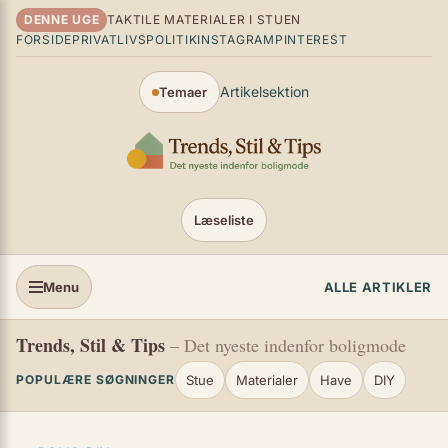
Spring til indhold
DENNE UGE
TAKTILE MATERIALER I STUEN
FORSIDE
PRIVATLIVSPOLITIK
INSTAGRAM
PINTEREST
Artikelsektion
Temaer
Læseliste
Menu
ALLE ARTIKLER
Trends, Stil & Tips
– Det nyeste indenfor boligmode
Stue
Materialer
Have
DIY
POPULÆRE SØGNINGER