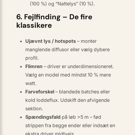
(100 %) og “Nattelys” (10 %).
6. Fejlfinding – De fire
klassikere
Ujævnt lys / hotspots
– monter
manglende diffusor eller vælg
dybere
profil.
Flimren
– driver er underdimensioneret.
Vælg en model med mindst 10 % mere
watt.
Farveforskel
– blandede batches eller
kold loddeflux. Udskift den afvigende
sektion.
Spændingsfald
på løb >5 m – fød
strippen fra begge ender eller indsæt en
ekstra driver midtvejs.