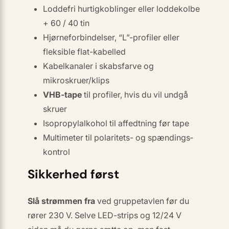
Loddefri hurtig­koblinger
eller
loddekolbe
+ 60 / 40 tin
Hjørneforbindelser, “L”-profiler eller
fleksible flat-kabelled
Kabelkanaler i skabsfarve og
mikroskruer/klips
VHB-tape
til profiler, hvis du vil undgå
skruer
Isopropyl­alkohol til affedtning før tape
Multimeter til polaritets- og spændings­
kontrol
Sikkerhed først
Slå strømmen fra
ved gruppetavlen før du
rører 230 V. Selve LED-strips og 12/24 V