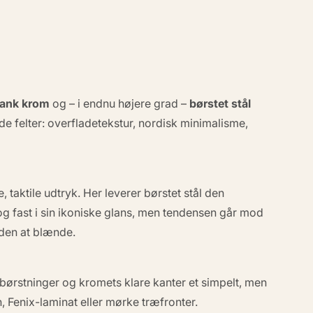
lank krom
og – i endnu højere grad –
børstet stål
de felter: overfladetekstur, nordisk minimalisme,
 taktile udtryk. Her leverer børstet stål den
og fast i sin ikoniske glans, men tendensen går mod
uden at blænde.
 børstninger og kromets klare kanter et simpelt, men
, Fenix-laminat eller mørke træfronter.