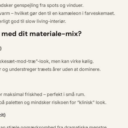
dsker genspejling fra spots og vinduer.
varm – hvilket gør den til en kamæleon i farveskemaet.
rligt god til
slow living
-interiør.
 med dit materiale-mix?
)
akkesæt-mod-træ”-look, men kan virke kølig.
 og understreger træets årer uden at dominere.
er maksimal friskhed – perfekt i små rum.
paletten og mindsker risikoen for “klinisk” look.
it)
 kan stjæle opmærksomhed fra dramatiske mønstre.