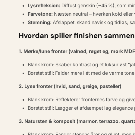
Lysrefleksion:
Diffust genskin (~45 %), som min
Farvetone:
Næsten neutral – hverken kold eller 
Stemning:
Afslappet, skandinavisk og tidløs; sæ
Hvordan spiller finishen sammen
1. Mørke/lune fronter (valnød, røget eg, mørk MDF
Blank krom:
Skaber kontrast og et luksuriøst “j
Børstet stål:
Falder mere i ét med de varme toner
2. Lyse fronter (hvid, sand, greige, pasteller)
Blank krom:
Reflekterer fronternes farve og giv
Børstet stål:
Lægger et afdæmpet lag elegance på 
3. Natursten & komposit (marmor, terrazzo, quartz
Blank krom:
Fanger stenens årer og glimt, men