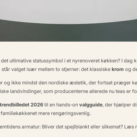
det ultimative statussymbol i et nyrenoveret køkken?
I dag k
står valget især mellem to stjerner: det klassiske
krom
og d
r og ikke mindst den nordiske æstetik, der fortsat præger 
ske landvindinger, som producenterne allerede nu teas­ er fo
trendbilledet 2026
til en hands-on
valgguide
, der hjælper d
i familiekøkkenet mere rengøringsvenlig.
fremtidens armatur:
Bliver det spejlblankt eller silkemat?
Læs m