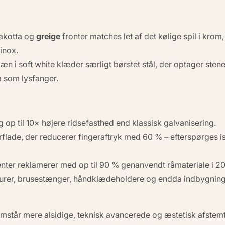
akotta og
greige
fronter matches let af det kølige spil i krom
inox.
læn i
soft white
klæder særligt børstet stål, der optager stene
 som lysfanger.
g op til 10× højere ridsefasthed end klassisk galvanisering.
flade, der reducerer fingeraftryk med 60 % – efterspørges i
er reklamerer med op til 90 % genanvendt råmateriale i 20
urer, brusestænger, håndklædeholdere og endda indbygning
fremstår mere alsidige, teknisk avancerede og æstetisk afste