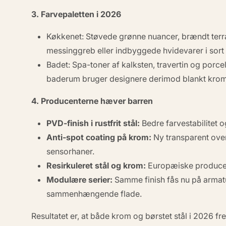
3. Farvepaletten i 2026
Køkkenet:
Støvede grønne nuancer, brændt terr
messinggreb eller indbyggede hvidevarer i sort 
Badet:
Spa-toner af kalksten, travertin og porce
baderum bruger designere derimod blankt krom
4. Producenterne hæver barren
PVD-finish i rustfrit stål:
Bedre farvestabilitet o
Anti-spot coating på krom:
Ny transparent over
sensorhaner.
Resirkuleret stål og krom:
Europæiske producent
Modulære serier:
Samme finish fås nu på armat
sammenhængende flade.
Resultatet er, at både krom og børstet stål i 2026 