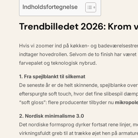
Indholdsfortegnelse
Trendbilledet 2026: Krom vs
Hvis vi zoomer ind på
køkken- og badeværelsestre
indtager hovedrollen. Selvom de to finish har været 
farvepalet og teknologisk nybrud.
1. Fra spejlblankt til silkemat
De seneste år er de helt skinnende, spejlblanke overf
efterspurgte
soft touch
, hvor det fine slibespil dæ
“soft gloss”
: flere producenter tilbyder nu
mikropole
2. Nordisk minimalisme 3.0
Det nordiske formsprog dyrker fortsat rene linjer, m
virkningsfuldt greb til at trække øjet hen på armatu