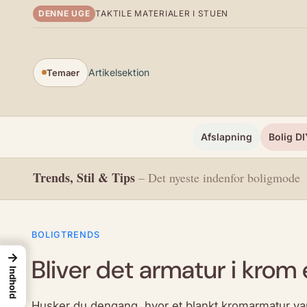
Spring til indhold
DENNE UGE
TAKTILE MATERIALER I STUEN
Artikelsektion
Temaer
Afslapning
Bolig DI
Trends, Stil & Tips
– Det nyeste indenfor boligmode
BOLIGTRENDS
→
Bliver det armatur i krom 
Indhold
Husker du dengang, hvor et blankt kromarmatur var 