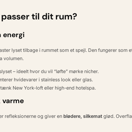
passer til dit rum?
 energi
kaster lyset tilbage i rummet som et spejl. Den fungerer som e
ra volumen.
lyset – ideelt hvor du vil “løfte” mørke nicher.
terer hvidevarer i
stainless look
eller glas.
tænk New York-loft eller high-end hotelspa.
sk varme
der refleksionerne og giver en
blødere, silkemat
glød. Overfla