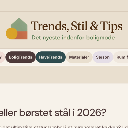
Y
BoligTrends
HaveTrends
Materialer
Sæson
Rum f
eller børstet stål i 2026?
det ultimative statussymbol i et nyrenoveret køkken? I da