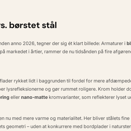
. børstet stål
nden anno 2026
, tegner der sig ét klart billede: Armaturer i
b
på markedet i årtier, rammer de nu tidsånden på fire afgøren
lader rykket lidt i baggrunden til fordel for mere afdæmpede,
mper lysrefleksionerne og gør rummet roligere. Krom holder d
ring
eller
nano-matte
kromvarianter, som reflekterer lyset 
en nu med mere varme og materialitet. Her bliver stålets fine
rets geometri – uden at konkurrere med bordplader i natursten