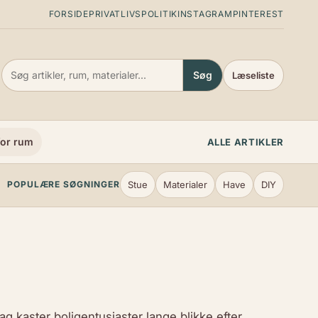
FORSIDE
PRIVATLIVSPOLITIK
INSTAGRAM
PINTEREST
Søg
Læseliste
or rum
ALLE ARTIKLER
Stue
Materialer
Have
DIY
POPULÆRE SØGNINGER
g kaster boligentusiaster lange blikke efter