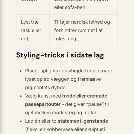
eller sofa-ben.
Lyst træ
Tilføjer nordisk lethed og
(ask eller
forhindrer rummet i at
eg)
føles tungt.
Styling-tricks i sidste lag
Placér
uplights
i gulvhøjde for at stryge
lyset op ad væggen og fremhæve
pigmentets dybde.
Vælg kunst med
hvide eller cremede
passepartouter
– det giver “pause” til
øjet mellem mørk væg og motiv.
Lad én eller to
statement-genstande
(f.eks. en kobbervase eller skulptur i