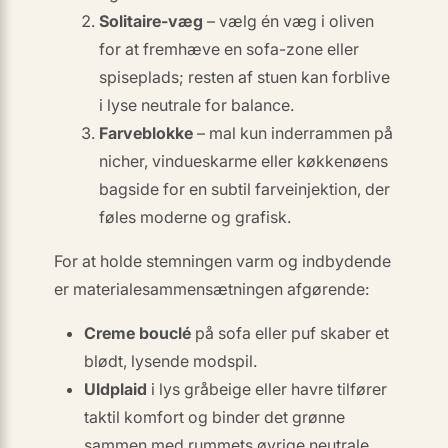
Solitaire-væg
– vælg én væg i oliven
for at fremhæve en sofa-zone eller
spiseplads; resten af stuen kan forblive
i lyse neutrale for balance.
Farveblokke
– mal kun inderrammen på
nicher, vindueskarme eller køkkenøens
bagside for en subtil farveinjektion, der
føles moderne og grafisk.
For at holde stemningen varm og indbydende
er materialesammensætningen afgørende:
Creme bouclé
på sofa eller puf skaber et
blødt, lysende modspil.
Uldplaid
i lys gråbeige eller havre tilfører
taktil komfort og binder det grønne
sammen med rummets øvrige neutrale