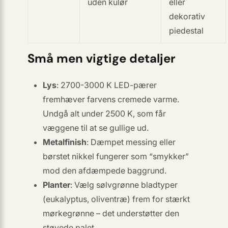
uden kulør
eller
dekorativ
piedestal
Små men vigtige detaljer
Lys
: 2700-3000 K LED-pærer
fremhæver farvens cremede varme.
Undgå alt under 2500 K, som får
væggene til at se gullige ud.
Metalfinish
: Dæmpet messing eller
børstet nikkel fungerer som “smykker”
mod den afdæmpede baggrund.
Planter
: Vælg sølvgrønne bladtyper
(eukalyptus, oliventræ) frem for stærkt
mørkegrønne – det understøtter den
støvede palet.