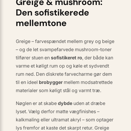
Greige & mushroom:
Den sofistikerede
mellemtone
Greige – farvespændet mellem
grey
og
beige
– og de let svampefarvede
mushroom
-toner
tilfører stuen en
sofistikeret ro
, der både kan
varme et køligt rum op og køle et sydvendt
rum ned. Den diskrete farvecharme gør dem
til en ideel
brobygger
mellem modsatrettede
materialer som køligt stål og varmt træ.
Nøglen er at skabe
dybde
uden at dræbe
lyset. Vælg derfor matte vægfinish­es –
kalkmaling eller ultramat akryl – som
optager
lys fremfor at kaste det skarpt retur. Greige