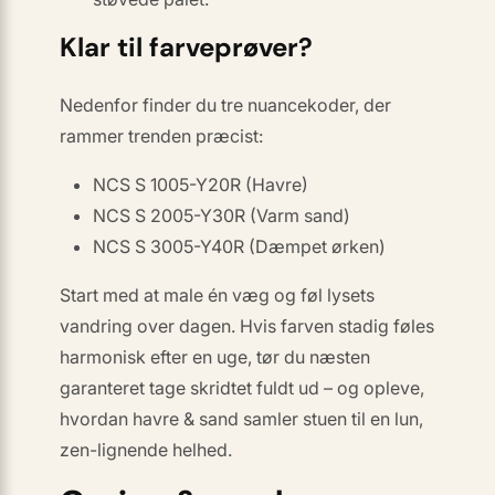
Klar til farveprøver?
Nedenfor finder du tre nuancekoder, der
rammer trenden præcist:
NCS S 1005-Y20R (Havre)
NCS S 2005-Y30R (Varm sand)
NCS S 3005-Y40R (Dæmpet ørken)
Start med at male én væg og føl lysets
vandring over dagen. Hvis farven stadig føles
harmonisk efter en uge, tør du næsten
garanteret tage skridtet fuldt ud – og opleve,
hvordan havre & sand samler stuen til en lun,
zen-lignende helhed.