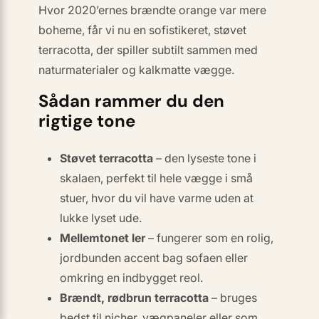
Hvor 2020’ernes brændte orange var mere
boheme, får vi nu en
sofistikeret, støvet
terracotta
, der spiller subtilt sammen med
naturmaterialer og kalkmatte vægge.
Sådan rammer du den
rigtige tone
Støvet terracotta
– den lyseste tone i
skalaen, perfekt til hele vægge i små
stuer, hvor du vil have varme uden at
lukke lyset ude.
Mellemtonet ler
– fungerer som en rolig,
jordbunden accent bag sofaen eller
omkring en indbygget reol.
Brændt, rødbrun terracotta
– bruges
bedst til nicher, vægpaneler eller som