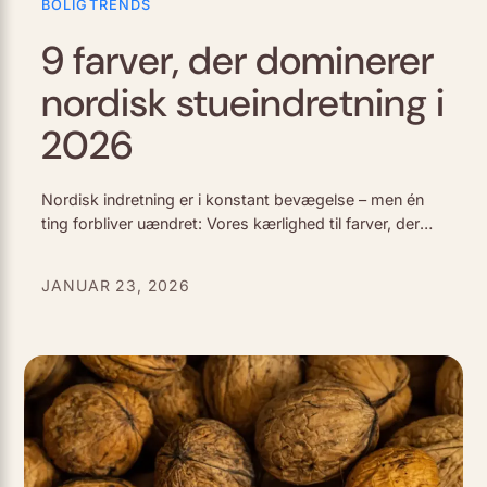
BOLIGTRENDS
9 farver, der dominerer
nordisk stueindretning i
2026
Nordisk indretning er i konstant bevægelse – men én
ting forbliver uændret: Vores kærlighed til farver, der
føles lige så naturlige som det bløde nordiske lys, der
strømmer ind gennem…
JANUAR 23, 2026