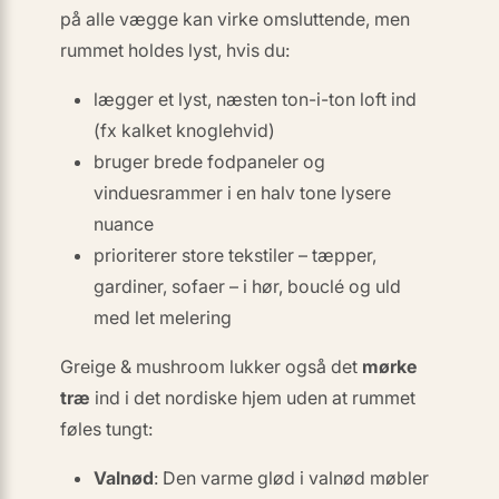
på alle vægge kan virke omsluttende, men
rummet holdes lyst, hvis du:
lægger et lyst, næsten ton-i-ton loft ind
(fx
kalket knoglehvid
)
bruger brede fodpaneler og
vinduesrammer i en
halv tone lysere
nuance
prioriterer store tekstiler – tæpper,
gardiner, sofaer – i hør, bouclé og uld
med let melering
Greige & mushroom lukker også det
mørke
træ
ind i det nordiske hjem uden at rummet
føles tungt:
Valnød
: Den varme glød i valnød møbler