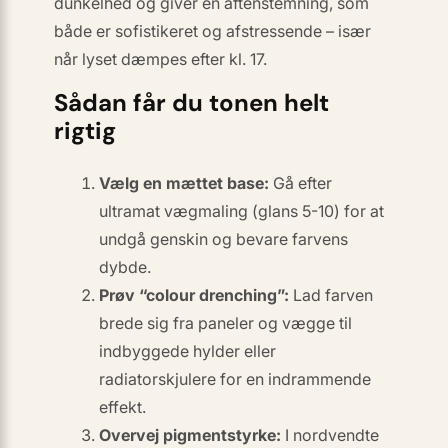
dunkelhed og giver en
aftenstemning
, som
både er sofistikeret og afstressende – især
når lyset dæmpes efter kl. 17.
Sådan får du tonen helt
rigtig
Vælg en mættet base:
Gå efter
ultramat vægmaling (glans 5-10) for at
undgå genskin og bevare farvens
dybde.
Prøv “colour drenching”:
Lad farven
brede sig fra paneler og vægge til
indbyggede hylder eller
radiatorskjulere for en indrammende
effekt.
Overvej pigmentstyrke:
I nordvendte