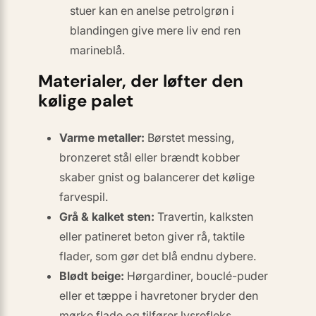
stuer kan en anelse petrolgrøn i
blandingen give mere liv end ren
marineblå.
Materialer, der løfter den
kølige palet
Varme metaller:
Børstet messing,
bronzeret stål eller brændt kobber
skaber gnist og balancerer det kølige
farvespil.
Grå & kalket sten:
Travertin, kalksten
eller patineret beton giver rå, taktile
flader, som gør det blå endnu dybere.
Blødt beige:
Hørgardiner, bouclé-puder
eller et tæppe i havretoner bryder den
mørke flade og tilfører lysrefleks.