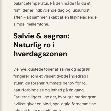
balancetemperatur. På den måde får du et
rum, der er
indbydende
dag og
luksuriøst
aften – alt sammen skabt af én tilsyneladende
simpel mellemtone.
Salvie & søgrøn:
Naturlig ro i
hverdagszonen
De nye,
dustede
toner af salvie og søgrøn
fungerer som et visuelt dybdeåndedrag i
stuen: de forener rummets behov for ro,
naturforbindelse og lethed på én gang.
Farverne ligger lige dér, hvor grå møder grøn,
hvilket giver en blød, spa-agtig fornemmelse
uden at blive pastelflygtig.