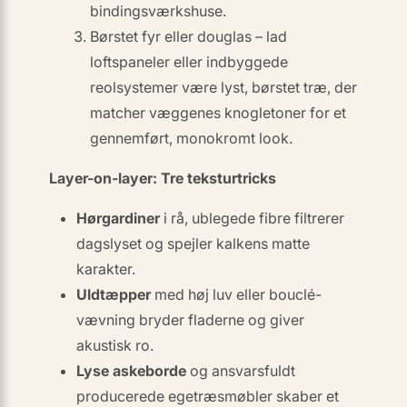
bindingsværkshuse.
Børstet fyr eller douglas
– lad
loftspaneler eller indbyggede
reolsystemer være lyst, børstet træ, der
matcher væggenes knogletoner for et
gennemført, monokromt look.
Layer-on-layer: Tre teksturtricks
Hørgardiner
i rå, ublegede fibre filtrerer
dagslyset og spejler kalkens matte
karakter.
Uldtæpper
med høj luv eller bouclé-
vævning bryder fladerne og giver
akustisk ro.
Lyse askeborde
og
ansvarsfuldt
producerede egetræsmøbler skaber et