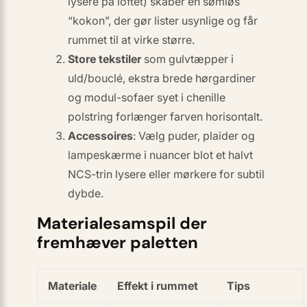
lysere på loftet) skaber en sømløs
“kokon”, der gør lister usynlige og får
rummet til at virke større.
Store tekstiler
som gulvtæpper i
uld/bouclé, ekstra brede hørgardiner
og modul-sofaer syet i chenille
polstring forlænger farven horisontalt.
Accessoires
: Vælg puder, plaider og
lampeskærme i nuancer blot et halvt
NCS-trin lysere eller mørkere for subtil
dybde.
Materialesamspil der
fremhæver paletten
Materiale
Effekt i rummet
Tips