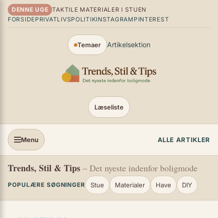
Spring til indhold
DENNE UGE
TAKTILE MATERIALER I STUEN
FORSIDE
PRIVATLIVSPOLITIK
INSTAGRAM
PINTEREST
Artikelsektion
Temaer
Læseliste
Menu
ALLE ARTIKLER
Trends, Stil & Tips
– Det nyeste indenfor boligmode
Stue
Materialer
Have
DIY
POPULÆRE SØGNINGER