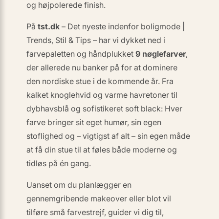
og højpolerede finish.
På
tst.dk
–
Det nyeste indenfor boligmode |
Trends, Stil & Tips
– har vi dykket ned i
farvepaletten og håndplukket
9 nøglefarver
,
der allerede nu banker på for at dominere
den nordiske stue i de kommende år. Fra
kalket knoglehvid og varme havretoner til
dybhavsblå og sofistikeret soft black: Hver
farve bringer sit eget humør, sin egen
stoflighed og – vigtigst af alt – sin egen måde
at få din stue til at føles både
moderne
og
tidløs
på én gang.
Uanset om du planlægger en
gennemgribende makeover eller blot vil
tilføre små farve­strejf, guider vi dig til,