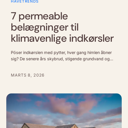
HAVETRENDS
7 permeable
belægninger til
klimavenlige indkørsler
Pöser indkørslen med pytter, hver gang himlen åbner
sig? De senere års skybrud, stigende grundvand og
strengere lokalaflednings-krav har gjort det tydeligt, at
den klassiske, tætte belægning ikke længere er…
MARTS 8, 2026