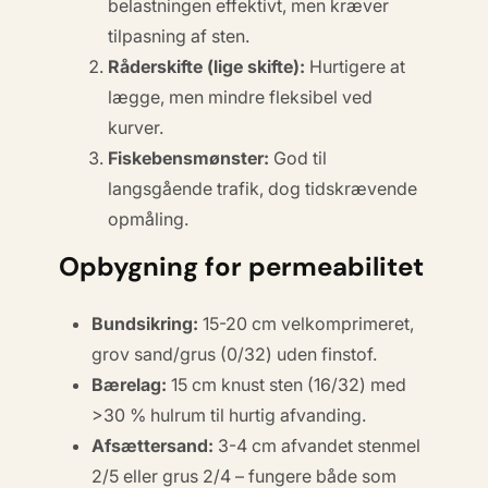
belastningen effektivt, men kræver
tilpasning af sten.
Råderskifte (lige skifte):
Hurtigere at
lægge, men mindre fleksibel ved
kurver.
Fiske­bens­mønster:
God til
langsgående trafik, dog tidskrævende
opmåling.
Opbygning for permeabilitet
Bundsikring:
15-20 cm velkomprimeret,
grov sand/grus (0/32) uden finstof.
Bærelag:
15 cm knust sten (16/32) med
>30 % hulrum til hurtig afvanding.
Afsættersand:
3-4 cm afvandet stenmel
2/5 eller grus 2/4 – fungere både som