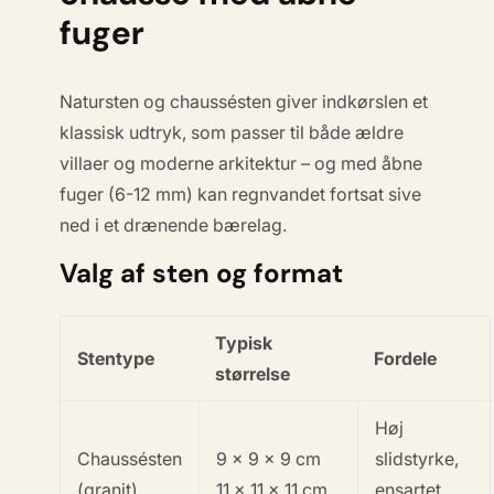
fuger
Natursten og chaussésten giver indkørslen et
klassisk udtryk, som passer til både ældre
villaer og moderne arkitektur – og med åbne
fuger (6-12 mm) kan regnvandet fortsat sive
ned i et drænende bærelag.
Valg af sten og format
Typisk
Stentype
Fordele
størrelse
Høj
Chaussésten
9 × 9 × 9 cm
slidstyrke,
(granit)
11 × 11 × 11 cm
ensartet