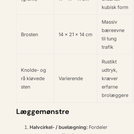
kubisk form
Massiv
bæreevne
Brosten
14 × 21 × 14 cm
til tung
trafik
Rustikt
Knolde- og
udtryk,
rå kløvede
Varierende
kræver
sten
erfarne
brolæggere
Læggemønstre
Halvcirkel- / buelægning:
Fordeler