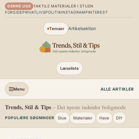
Spring til indhold
DENNE UGE
TAKTILE MATERIALER I STUEN
FORSIDE
PRIVATLIVSPOLITIK
INSTAGRAM
PINTEREST
Artikelsektion
Temaer
Læseliste
Menu
ALLE ARTIKLER
Trends, Stil & Tips
– Det nyeste indenfor boligmode
Stue
Materialer
Have
DIY
POPULÆRE SØGNINGER