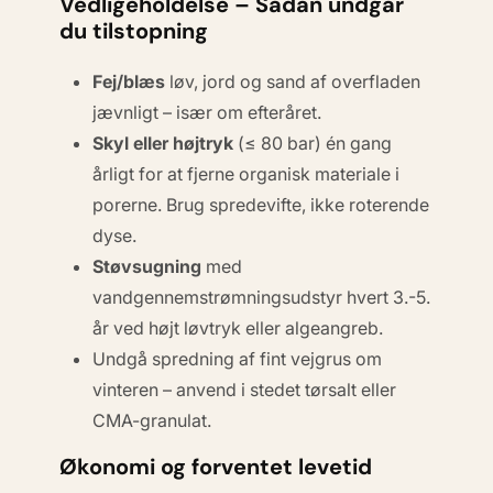
Vedligeholdelse – Sådan undgår
du tilstopning
Fej/blæs
løv, jord og sand af overfladen
jævnligt – især om efteråret.
Skyl eller højtryk
(≤ 80 bar) én gang
årligt for at fjerne organisk materiale i
porerne. Brug spredevifte, ikke roterende
dyse.
Støvsugning
med
vandgennemstrømningsudstyr hvert 3.-5.
år ved højt løvtryk eller algeangreb.
Undgå spredning af
fint vejgrus
om
vinteren – anvend i stedet tørsalt eller
CMA-granulat.
Økonomi og forventet levetid