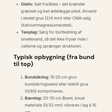
Glatis:
Salt frarådes – det brænder
græsset og kan ødelægge plast. Anvend
i stedet grus (2/4 mm) eller CMA-salg
(
kalcium­magnesium­acetat
).
Tøoplag:
Sørg for bortledning af
smeltevand, så det ikke fryser inde i
cellerne og sprænger strukturen.
Typisk opbygning (fra bund
til top)
Bundsikring:
15-20 cm grov
bundsikringssand eller stabilt grus
(0/80) komprimeres.
Bærelag:
20-35 cm åbent, knust
materiale (0/32 mm) vibreres i lag á 10