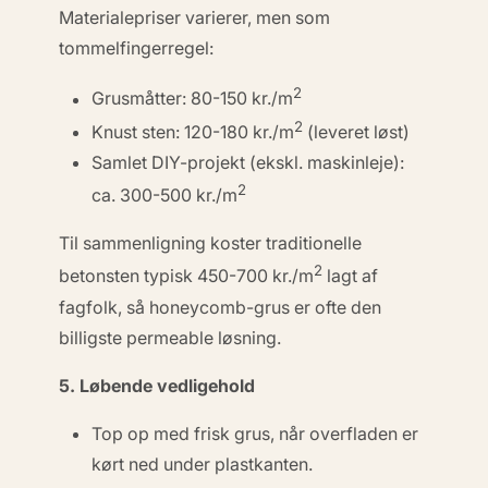
Materialepriser varierer, men som
tommelfingerregel:
2
Grusmåtter: 80-150 kr./m
2
Knust sten: 120-180 kr./m
(leveret løst)
Samlet DIY-projekt (ekskl. maskinleje):
2
ca. 300-500 kr./m
Til sammenligning koster traditionelle
2
betonsten typisk 450-700 kr./m
lagt af
fagfolk, så honeycomb-grus er ofte den
billigste permeable løsning.
5. Løbende vedligehold
Top op med frisk grus, når overfladen er
kørt ned under plastkanten.