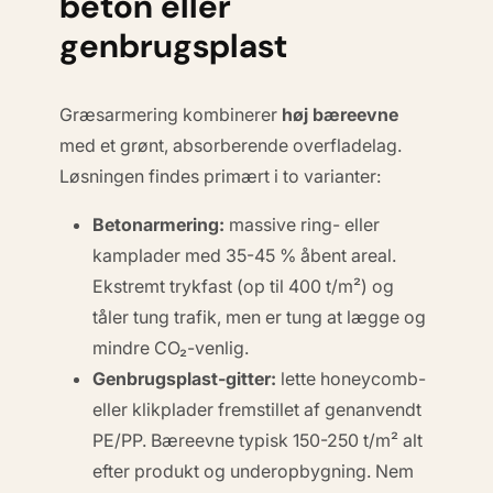
beton eller
genbrugsplast
Græsarmering kombinerer
høj bæreevne
med et grønt, absorberende overfladelag.
Løsningen findes primært i to varianter:
Beton­armering:
massive ring- eller
kamplader med 35-45 % åbent areal.
Ekstremt trykfast (op til 400 t/m²) og
tåler tung trafik, men er tung at lægge og
mindre CO₂-venlig.
Genbrugsplast-gitter:
lette honeycomb-
eller klikplader fremstillet af genanvendt
PE/PP. Bæreevne typisk 150-250 t/m² alt
efter produkt og underopbygning. Nem