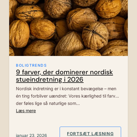
BOLIGTRENDS
9 farver, der dominerer nordisk
stueindretning i 2026
Nordisk indretning er i konstant bevægelse – men
én ting forbliver uændret: Vores kærlighed til farver,
der føles lige så naturlige som…
Læs mere
: 9 FARV
FORTSÆT LÆSNING
januar 23, 2026