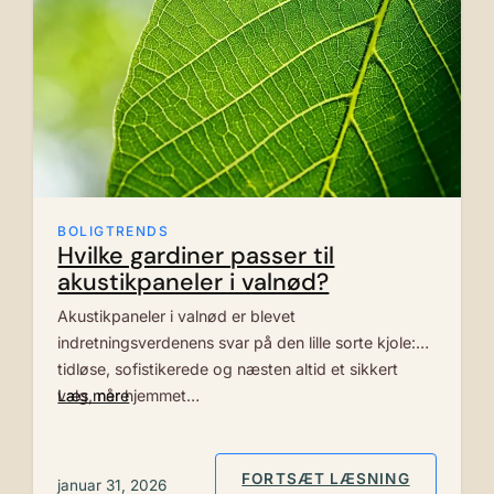
BOLIGTRENDS
Hvilke gardiner passer til
akustikpaneler i valnød?
Akustikpaneler i valnød er blevet
indretningsverdenens svar på den lille sorte kjole:
tidløse, sofistikerede og næsten altid et sikkert
valg, når hjemmet…
Læs mere
: HVILKE
FORTSÆT LÆSNING
januar 31, 2026