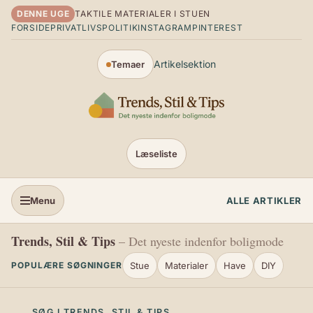
Spring til indhold
DENNE UGE
TAKTILE MATERIALER I STUEN
FORSIDE
PRIVATLIVSPOLITIK
INSTAGRAM
PINTEREST
Artikelsektion
Temaer
Læseliste
Menu
ALLE ARTIKLER
Trends, Stil & Tips
– Det nyeste indenfor boligmode
Stue
Materialer
Have
DIY
POPULÆRE SØGNINGER
SØG I TRENDS, STIL & TIPS