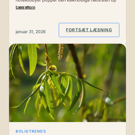
overalt.…
Læs mere
: HVILKE
FORTSÆT LÆSNING
januar 31, 2026
BOLIGTRENDS