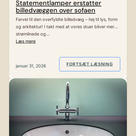
Statementlamper erstatter
billedvæggen over sofaen
Farvel til den overfyldte billedvæg – hej til lys, form
og arkitektur! I takt med at vores stuer bliver mere
strømlinede og…
Læs mere
: STATEM
FORTSÆT LÆSNING
januar 31, 2026