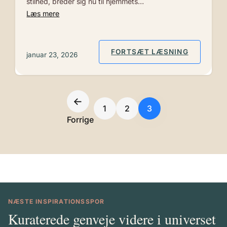
stilhed, breder sig nu til hjemmets…
Læs mere
: STENLO
FORTSÆT LÆSNING
januar 23, 2026
←
1
2
3
Forrige
NÆSTE INSPIRATIONSSPOR
Kuraterede genveje videre i universet