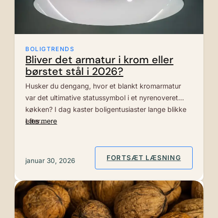
BOLIGTRENDS
Bliver det armatur i krom eller
børstet stål i 2026?
Husker du dengang, hvor et blankt kromarmatur
var det ultimative statussymbol i et nyrenoveret
køkken? I dag kaster boligentusiaster lange blikke
efter…
Læs mere
: BLIVER
FORTSÆT LÆSNING
januar 30, 2026