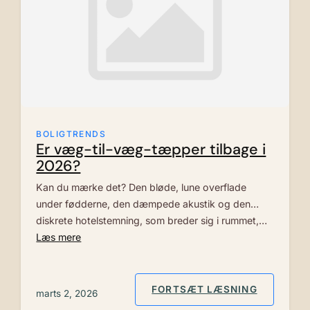
BOLIGTRENDS
Er væg-til-væg-tæpper tilbage i
2026?
Kan du mærke det? Den bløde, lune overflade
under fødderne, den dæmpede akustik og den
diskrete hotelstemning, som breder sig i rummet,…
Læs mere
: ER VÆG
FORTSÆT LÆSNING
marts 2, 2026