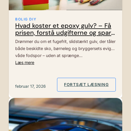
BOLIG DIY
Hvad koster et epoxy gulv? – Få
prisen, forstå udgifterne og spar
penge
Drømmer du om et fugefrit, slidstærkt gulv, der tåler
både beskidte sko, børneleg og bryggersets evige
våde fodspor – uden at sprænge…
Læs mere
: HVAD K
FORTSÆT LÆSNING
februar 17, 2026