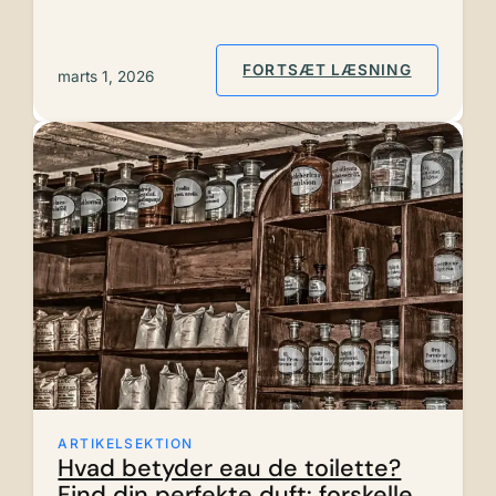
: RØDLIG
FORTSÆT LÆSNING
marts 1, 2026
ARTIKELSEKTION
Hvad betyder eau de toilette?
Find din perfekte duft: forskelle,