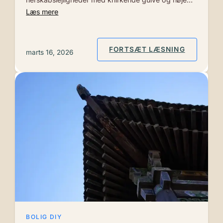
Læs mere
: LOFTRO
FORTSÆT LÆSNING
marts 16, 2026
BOLIG DIY