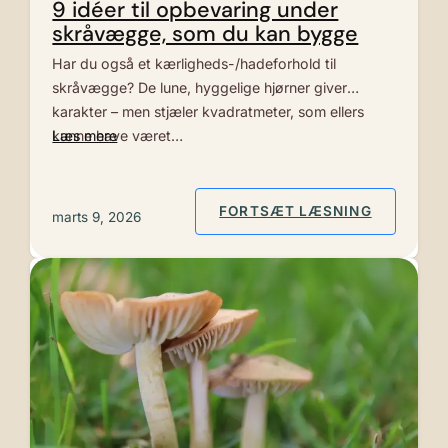
9 idéer til opbevaring under
skråvægge, som du kan bygge
Har du også et kærligheds-/hadeforhold til
skråvægge? De lune, hyggelige hjørner giver
karakter – men stjæler kvadratmeter, som ellers
kunne have været…
Læs mere
: 9 IDÉE
FORTSÆT LÆSNING
marts 9, 2026