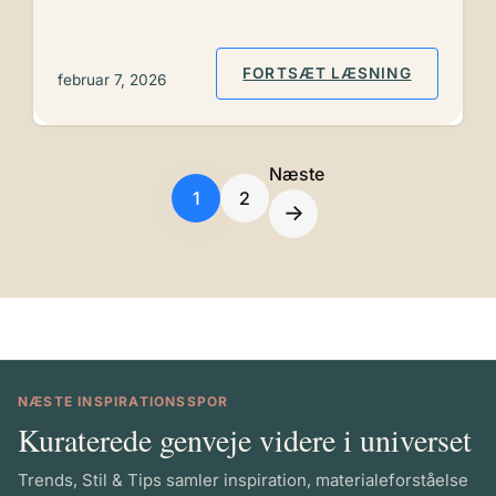
: HVAD G
FORTSÆT LÆSNING
februar 7, 2026
Næste
1
2
→
NÆSTE INSPIRATIONSSPOR
Kuraterede genveje videre i universet
Trends, Stil & Tips samler inspiration, materialeforståelse