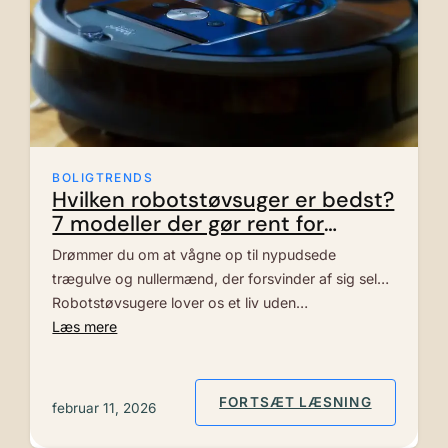
BOLIGTRENDS
Hvilken robotstøvsuger er bedst?
7 modeller der gør rent for
konkurrenterne
Drømmer du om at vågne op til nypudsede
trægulve og nullermænd, der forsvinder af sig selv?
Robotstøvsugere lover os et liv uden…
Læs mere
: HVILKE
FORTSÆT LÆSNING
februar 11, 2026