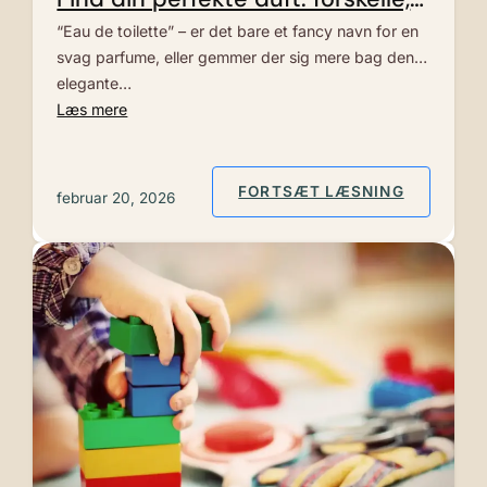
tips og hemmeligheder
“Eau de toilette” – er det bare et fancy navn for en
svag parfume, eller gemmer der sig mere bag den
elegante…
Læs mere
: HVAD B
FORTSÆT LÆSNING
februar 20, 2026