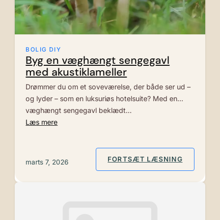
BOLIG DIY
Byg en væghængt sengegavl
med akustiklameller
Drømmer du om et soveværelse, der både ser ud –
og lyder – som en luksuriøs hotelsuite? Med en
væghængt sengegavl beklædt…
Læs mere
: BYG EN
FORTSÆT LÆSNING
marts 7, 2026