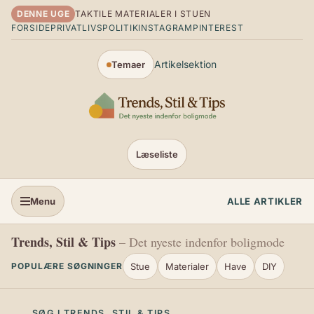
Spring til indhold
DENNE UGE
TAKTILE MATERIALER I STUEN
FORSIDE
PRIVATLIVSPOLITIK
INSTAGRAM
PINTEREST
Artikelsektion
Temaer
Læseliste
Menu
ALLE ARTIKLER
Trends, Stil & Tips
– Det nyeste indenfor boligmode
Stue
Materialer
Have
DIY
POPULÆRE SØGNINGER
SØG I TRENDS, STIL & TIPS