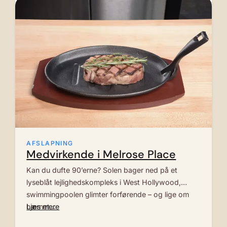
AFSLAPNING
Medvirkende i Melrose Place
Kan du dufte 90’erne? Solen bager ned på et
lyseblåt lejlighedskompleks i West Hollywood,
swimmingpoolen glimter forførende – og lige om
hjørnet…
Læs mere