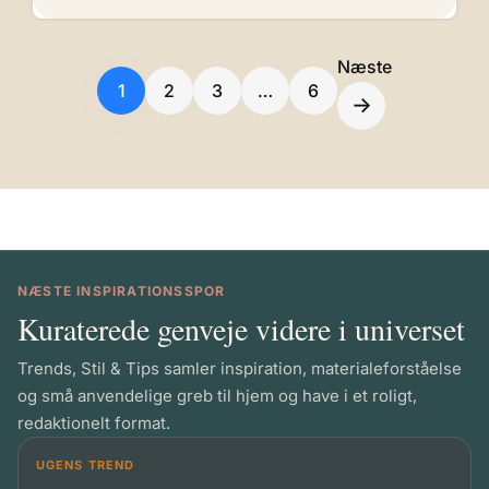
Næste
1
2
3
…
6
→
NÆSTE INSPIRATIONSSPOR
Kuraterede genveje videre i universet
Trends, Stil & Tips samler inspiration, materialeforståelse
og små anvendelige greb til hjem og have i et roligt,
redaktionelt format.
UGENS TREND