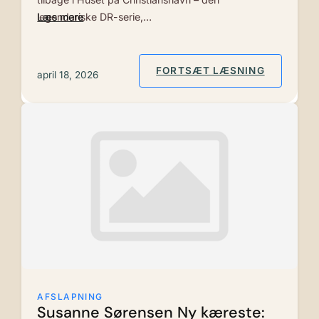
legendariske DR-serie,…
Læs mere
: MEDVIR
FORTSÆT LÆSNING
april 18, 2026
AFSLAPNING
Susanne Sørensen Ny kæreste: