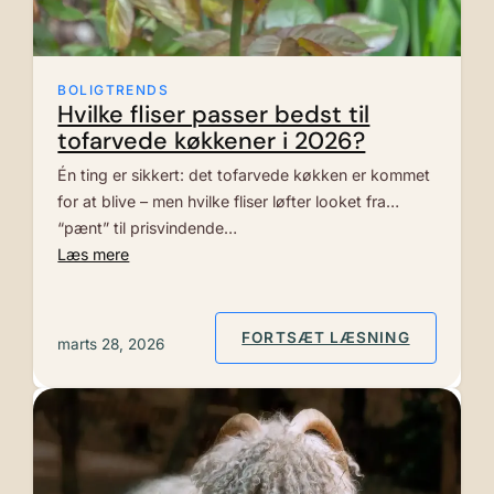
BOLIGTRENDS
Hvilke fliser passer bedst til
tofarvede køkkener i 2026?
Én ting er sikkert: det tofarvede køkken er kommet
for at blive – men hvilke fliser løfter looket fra
“pænt” til prisvindende…
Læs mere
: HVILKE
FORTSÆT LÆSNING
marts 28, 2026