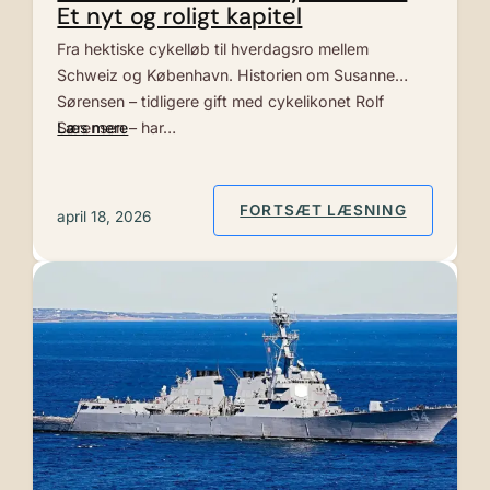
Et nyt og roligt kapitel
Fra hektiske cykelløb til hverdagsro mellem
Schweiz og København. Historien om Susanne
Sørensen – tidligere gift med cykelikonet Rolf
Sørensen – har…
Læs mere
: SUSANN
FORTSÆT LÆSNING
april 18, 2026