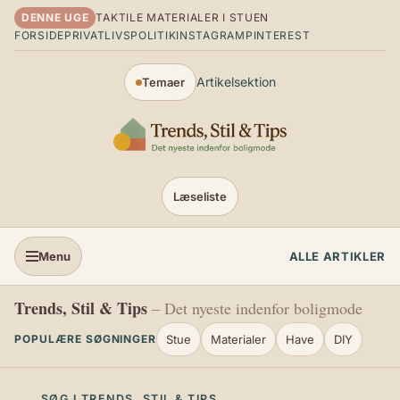
Spring til indhold
DENNE UGE
TAKTILE MATERIALER I STUEN
FORSIDE
PRIVATLIVSPOLITIK
INSTAGRAM
PINTEREST
Artikelsektion
Temaer
Læseliste
Menu
ALLE ARTIKLER
Trends, Stil & Tips
– Det nyeste indenfor boligmode
Stue
Materialer
Have
DIY
POPULÆRE SØGNINGER
SØG I TRENDS, STIL & TIPS