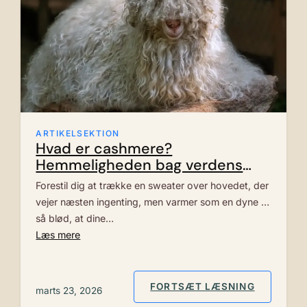
ARTIKELSEKTION
Hvad er cashmere?
Hemmeligheden bag verdens
blødeste luksus
Forestil dig at trække en sweater over hovedet, der
vejer næsten ingenting, men varmer som en dyne –
så blød, at dine…
Læs mere
: HVAD E
FORTSÆT LÆSNING
marts 23, 2026