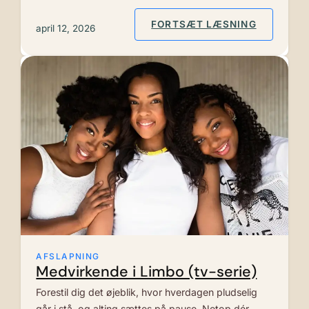
: MEDVIR
FORTSÆT LÆSNING
april 12, 2026
AFSLAPNING
Medvirkende i Limbo (tv-serie)
Forestil dig det øjeblik, hvor hverdagen pludselig
går i stå, og alting sættes på pause. Netop dér