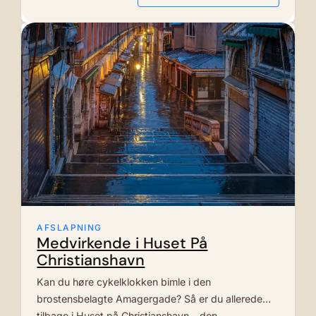
AFSLAPNING
Medvirkende i Huset På
Christianshavn
Kan du høre cykelklokken bimle i den
brostensbelagte Amagergade? Så er du allerede
tilbage i Huset på Christianshavn – den