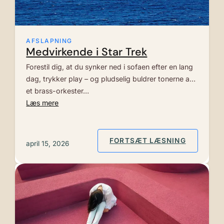
AFSLAPNING
Medvirkende i Star Trek
Forestil dig, at du synker ned i sofaen efter en lang
dag, trykker play – og pludselig buldrer tonerne af
et brass-orkester…
Læs mere
: MEDVIR
FORTSÆT LÆSNING
april 15, 2026