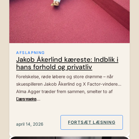
AFSLAPNING
Jakob Åkerlind kæreste: Indblik i
hans forhold og privatliv
Forelskelse, røde løbere og store drømme – når
skuespilleren Jakob Åkerlind og X Factor-vinderen
Alma Agger træder frem sammen, smelter to af
Danmarks…
Læs mere
: JAKOB 
FORTSÆT LÆSNING
april 14, 2026